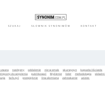
SZUKAJ
SŁOWNIK
SYNONIMÓW
KONTAKT
czwara
następny
oddalenie
nie w smak
skurwysyn
kapusta liściasta
trącony do więzienia
publikować
Myślenie
lider
metodologia
składni
azja
tańczyć
przepięknie
lina słomiana
zatroskanie
udziec