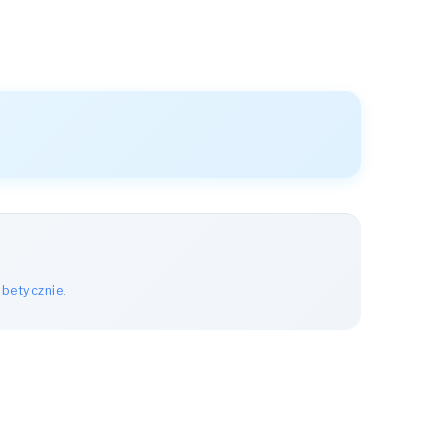
abetycznie
.