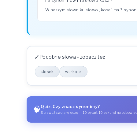
Ile synonimów ma słowo kosa?
W naszym słowniku słowo „kosa" ma 3 syno
Podobne słowa - zobacz też
kłosek
warkocz
Quiz: Czy znasz synonimy?
🧠
Sprawdź swoją wiedzę — 10 pytań, 10 sekund na odpowie