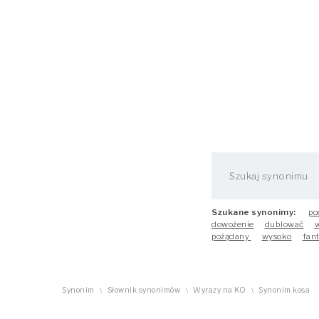
Szukane synonimy:
po
dowożenie
dublować
w
pożądany
wysoko
fant
Synonim
Słownik synonimów
Wyrazy na KO
Synonim kosa
\
\
\