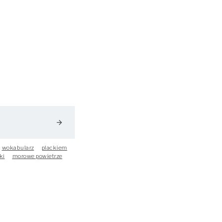
arrow_forward
wokabularz
plackiem
ki
morowe powietrze