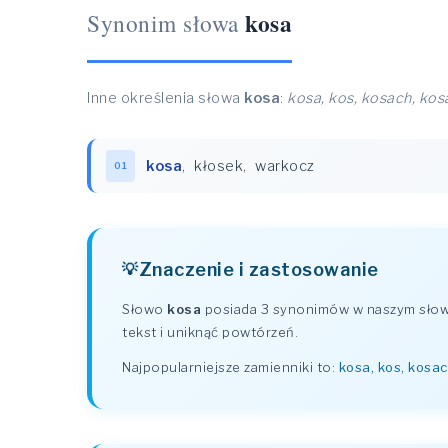
kosa
Synonim słowa
Inne określenia słowa
kosa
:
kosa, kos, kosach, kos
kosa
,
kłosek
,
warkocz
01
Znaczenie i zastosowanie
Słowo
kosa
posiada 3 synonimów w naszym słown
tekst i uniknąć powtórzeń.
Najpopularniejsze zamienniki to:
kosa, kos, kosac