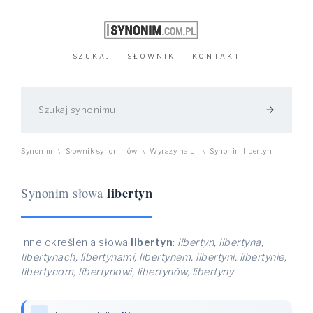
SZUKAJ
SŁOWNIK
KONTAKT
arrow_forward
Synonim
Słownik synonimów
Wyrazy na LI
Synonim libertyn
\
\
\
libertyn
Synonim słowa
Inne określenia słowa
libertyn
:
libertyn, libertyna,
libertynach, libertynami, libertynem, libertyni, libertynie,
libertynom, libertynowi, libertynów, libertyny