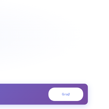
Graj!