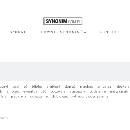
SZUKAJ
SŁOWNIK
SYNONIMÓW
KONTAKT
pozyt
pachnieć
bileter
ambient
dopiąć
machać
ambaras
nieskala
ak
amorek
ewentualność
poczwara
następny
oddalenie
nie w smak
larz
plackiem
dowożenie
dublować
wtrącony do więzienia
sacja