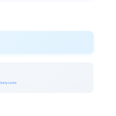
abetycznie
.