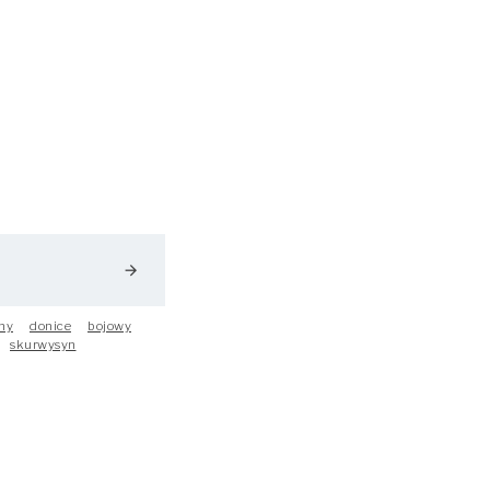
arrow_forward
ny
donice
bojowy
skurwysyn