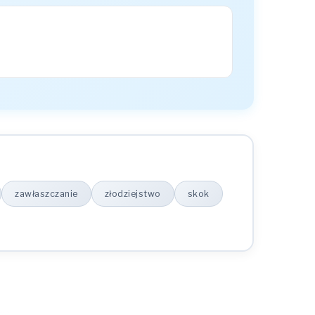
zawłaszczanie
złodziejstwo
skok