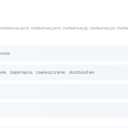
malwersacjach, malwersacjami, malwersacją, malwersacje, malwe
zenie
nek
,
zagarnięcie
,
zawłaszczanie
,
złodziejstwo