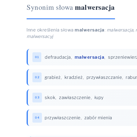
malwersacja
Synonim słowa
Inne określenia słowa
malwersacja
:
malwersacja, 
malwersacyj
defraudacja
,
malwersacja
,
sprzeniewier
01
grabież
,
kradzież
,
przywłaszczanie
,
rabu
02
skok
,
zawłaszczenie
,
łupy
03
przywłaszczenie
,
zabór mienia
04