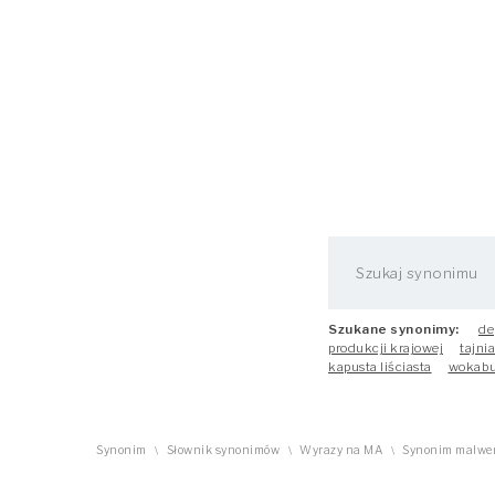
Szukane synonimy:
de
produkcji krajowej
tajni
kapusta liściasta
wokabu
Synonim
Słownik synonimów
Wyrazy na MA
Synonim malwer
\
\
\