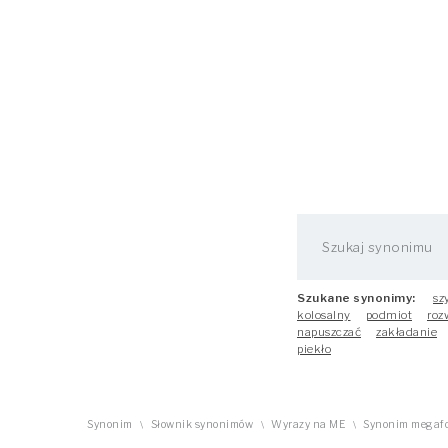
Szukane synonimy:
sz
kolosalny
podmiot
roz
napuszczać
zakładanie
piekło
Synonim
Słownik synonimów
Wyrazy na ME
Synonim megafo
\
\
\