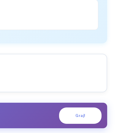
Graj!