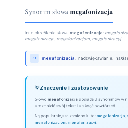
megafonizacja
Synonim słowa
Inne określenia słowa
megafonizacja
:
megafonizac
megafonizacjo, megafonizacjom, megafonizacyj
megafonizacja
,
nadźwiękawianie
,
nagła
01
Znaczenie i zastosowanie
Słowo
megafonizacja
posiada 3 synonimów w na
urozmaicić swój tekst i uniknąć powtórzeń.
Najpopularniejsze zamienniki to:
megafonizacja, 
megafonizacjom, megafonizacyj
.