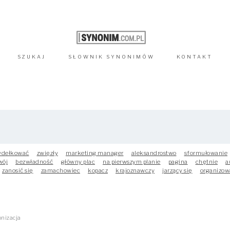
SZUKAJ
SŁOWNIK
SYNONIMÓW
KONTAKT
ydełkować
zwięzły
marketing manager
aleksandrostwo
sformułowanie
wój
bezwładność
główny plac
na pierwszym planie
pagina
chętnie
a
zanosić się
zamachowiec
kopacz
krajoznawczy
jarzący się
organizow
nizacja