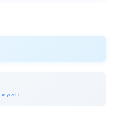
abetycznie
.