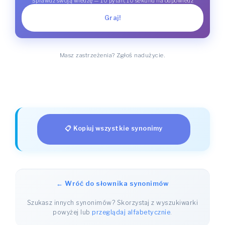
Sprawdź swoją wiedzę — 10 pytań, 10 sekund na odpowiedź
Graj!
Masz zastrzeżenia? Zgłoś nadużycie.
📋 Kopiuj wszystkie synonimy
← Wróć do słownika synonimów
Szukasz innych synonimów? Skorzystaj z wyszukiwarki
powyżej lub
przeglądaj alfabetycznie
.