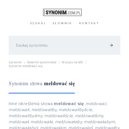
SZUKAJ
SŁOWNIK
KONTAKT
arrow_forward
Synonim
Słownik synonimów
Wyrazy na ME
\
\
\
Synonim meldować się
meldować się
Synonim słowa
Inne określenia słowa
meldować się
:
meldować,
meldowali, meldowaliby, meldowalibyście,
meldowalibyśmy, meldowaliście, meldowaliśmy,
meldował, meldowała, meldowałaby, meldowałabym,
meldowałabyś, meldowałam, meldowałaś, meldowałby,