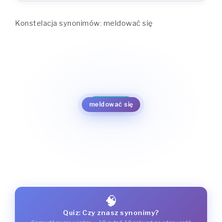
Konstelacja synonimów: meldować się
stawiać się
występować
stawać
przybywać
zgłaszać się
meldować się
🧠
Quiz: Czy znasz synonimy?