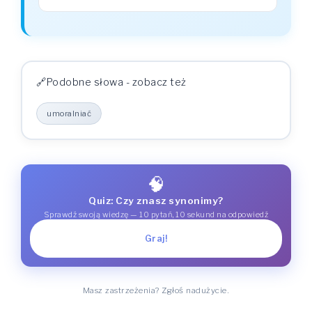
Podobne słowa - zobacz też
umoralniać
🧠
Quiz: Czy znasz synonimy?
Sprawdź swoją wiedzę — 10 pytań, 10 sekund na odpowiedź
Graj!
Masz zastrzeżenia? Zgłoś nadużycie.