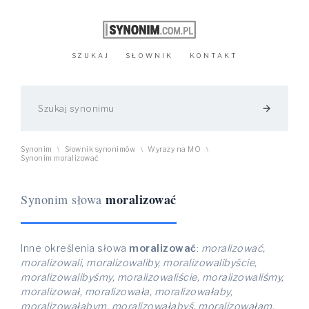
SZUKAJ
SŁOWNIK
KONTAKT
arrow_forward
Synonim
Słownik synonimów
Wyrazy na MO
\
\
\
Synonim moralizować
moralizować
Synonim słowa
Inne określenia słowa
moralizować
:
moralizować,
moralizowali, moralizowaliby, moralizowalibyście,
moralizowalibyśmy, moralizowaliście, moralizowaliśmy,
moralizował, moralizowała, moralizowałaby,
moralizowałabym, moralizowałabyś, moralizowałam,