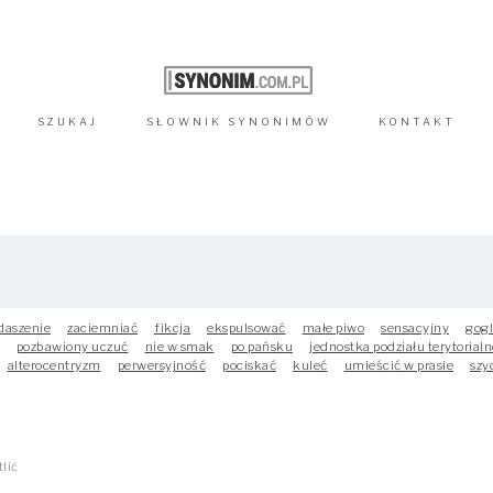
SZUKAJ
SŁOWNIK
SYNONIMÓW
KONTAKT
daszenie
zaciemniać
fikcja
ekspulsować
małe piwo
sensacyjny
gog
pozbawiony uczuć
nie w smak
po pańsku
jednostka podziału terytorial
alterocentryzm
perwersyjność
pociskać
kuleć
umieścić w prasie
szy
lić