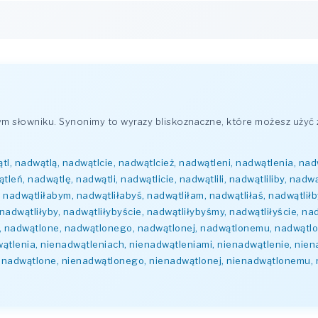
 słowniku. Synonimy to wyrazy bliskoznaczne, które możesz użyć 
tl, nadwątlą, nadwątlcie, nadwątlcież, nadwątleni, nadwątlenia, na
ń, nadwątlę, nadwątli, nadwątlicie, nadwątlili, nadwątliliby, nadwątl
y, nadwątliłabym, nadwątliłabyś, nadwątliłam, nadwątliłaś, nadwątlił
, nadwątliłyby, nadwątliłybyście, nadwątliłybyśmy, nadwątliłyście, na
, nadwątlone, nadwątlonego, nadwątlonej, nadwątlonemu, nadwątlo
ątlenia, nienadwątleniach, nienadwątleniami, nienadwątlenie, nie
enadwątlone, nienadwątlonego, nienadwątlonej, nienadwątlonemu, 