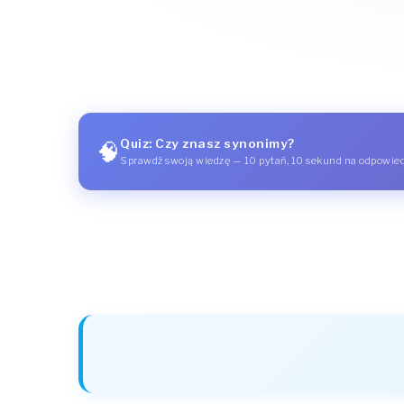
Quiz: Czy znasz synonimy?
🧠
Sprawdź swoją wiedzę — 10 pytań, 10 sekund na odpowie