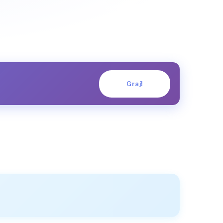
Graj!