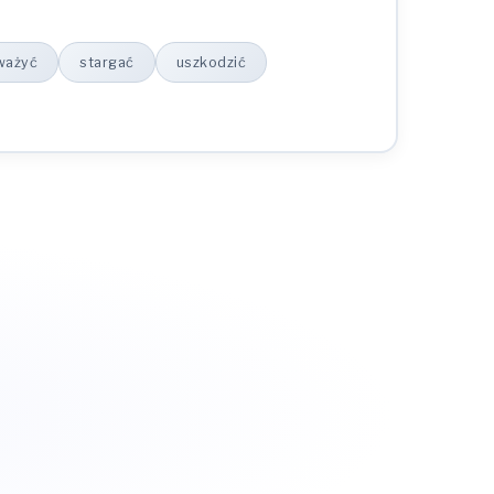
ważyć
stargać
uszkodzić