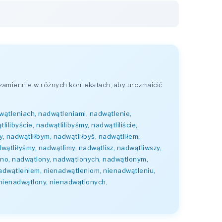
zamiennie w różnych kontekstach, aby urozmaicić
dwątleniach, nadwątleniami, nadwątlenie,
ilibyście, nadwątlilibyśmy, nadwątliliście,
by, nadwątliłbym, nadwątliłbyś, nadwątliłem,
dwątliłyśmy, nadwątlimy, nadwątlisz, nadwątliwszy,
no, nadwątlony, nadwątlonych, nadwątlonym,
nadwątleniem, nienadwątleniom, nienadwątleniu,
nienadwątlony, nienadwątlonych,