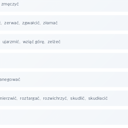
zmęczyć
ć
,
zerwać
,
zgwałcić
,
złamać
,
ujarzmić
,
wziąć górę
,
zelżeć
anegować
mierzwić
,
roztargać
,
rozwichrzyć
,
skudlić
,
skudłacić