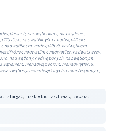
nadwątleniach, nadwątleniami, nadwątlenie,
ilibyście, nadwątlilibyśmy, nadwątliliście,
by, nadwątliłbym, nadwątliłbyś, nadwątliłem,
adwątliłyśmy, nadwątlimy, nadwątlisz, nadwątliwszy,
ono, nadwątlony, nadwątlonych, nadwątlonym,
adwątleniem, nienadwątleniom, nienadwątleniu,
nienadwątlony, nienadwątlonych, nienadwątlonym,
yć
,
stargać
,
uszkodzić
,
zachwiać
,
zepsuć