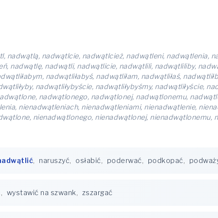
l, nadwątlą, nadwątlcie, nadwątlcież, nadwątleni, nadwątlenia, 
nadwątlę, nadwątli, nadwątlicie, nadwątlili, nadwątliliby, nadwątl
nadwątliłabym, nadwątliłabyś, nadwątliłam, nadwątliłaś, nadwątlił
adwątliłyby, nadwątliłybyście, nadwątliłybyśmy, nadwątliłyście, n
nadwątlone, nadwątlonego, nadwątlonej, nadwątlonemu, nadwątl
enia, nienadwątleniach, nienadwątleniami, nienadwątlenie, nien
adwątlone, nienadwątlonego, nienadwątlonej, nienadwątlonemu, 
nadwątlić
,
naruszyć
,
osłabić
,
poderwać
,
podkopać
,
podważ
ć
,
wystawić na szwank
,
zszargać