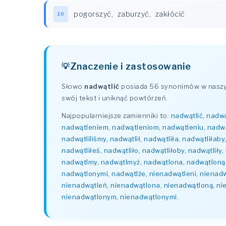
pogorszyć
,
zaburzyć
,
zakłócić
10
Znaczenie i zastosowanie
Słowo
nadwątlić
posiada 56 synonimów w naszym
swój tekst i uniknąć powtórzeń.
Najpopularniejsze zamienniki to:
nadwątlić, nadwą
nadwątleniem, nadwątleniom, nadwątleniu, nadwątle
nadwątliliśmy, nadwątlił, nadwątliła, nadwątliłab
nadwątliłeś, nadwątliło, nadwątliłoby, nadwątliły
nadwątlmy, nadwątlmyż, nadwątlona, nadwątloną
nadwątlonymi, nadwątlże, nienadwątleni, nienadw
nienadwątleń, nienadwątlona, nienadwątloną, ni
nienadwątlonym, nienadwątlonymi
.