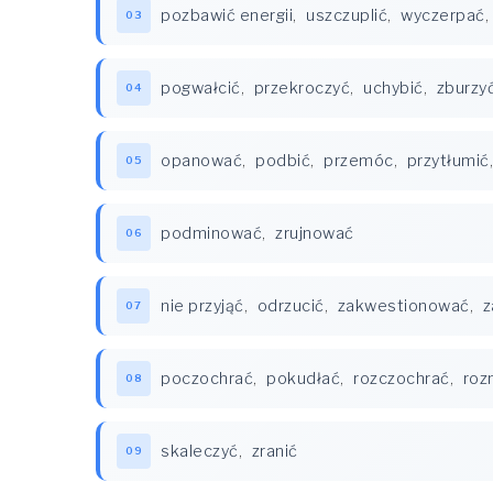
pozbawić energii
,
uszczuplić
,
wyczerpać
,
03
pogwałcić
,
przekroczyć
,
uchybić
,
zburzy
04
opanować
,
podbić
,
przemóc
,
przytłumić
05
podminować
,
zrujnować
06
nie przyjąć
,
odrzucić
,
zakwestionować
,
z
07
poczochrać
,
pokudłać
,
rozczochrać
,
roz
08
skaleczyć
,
zranić
09