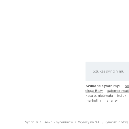
Szukane synonimy:
za
sługa Boży
aglomerować
kasa ogniotrwała
kciuk
marketing manager
Synonim
Słownik synonimów
Wyrazy na NA
Synonim nadwąt
\
\
\