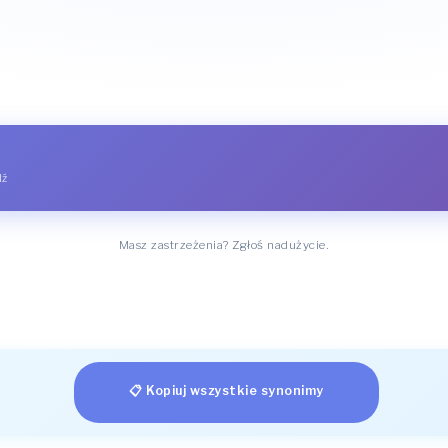
dź
Masz zastrzeżenia? Zgłoś nadużycie.
📋 Kopiuj wszystkie synonimy