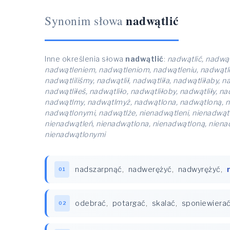
nadwątlić
Synonim słowa
Inne określenia słowa
nadwątlić
:
nadwątlić, nadwąt
nadwątleniem, nadwątleniom, nadwątleniu, nadwątleń, 
nadwątliliśmy, nadwątlił, nadwątliła, nadwątliłaby, 
nadwątliłeś, nadwątliło, nadwątliłoby, nadwątliły, n
nadwątlmy, nadwątlmyż, nadwątlona, nadwątloną, 
nadwątlonymi, nadwątlże, nienadwątleni, nienadwątl
nienadwątleń, nienadwątlona, nienadwątloną, nien
nienadwątlonymi
nadszarpnąć
,
nadwerężyć
,
nadwyrężyć
,
01
odebrać
,
potargać
,
skalać
,
sponiewiera
02