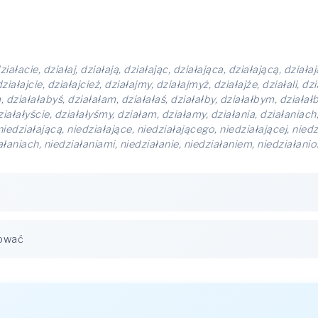
działacie, działaj, działają, działając, działająca, działającą, dział
ałajcie, działajcież, działajmy, działajmyż, działajże, działali, dzia
m, działałabyś, działałam, działałaś, działałby, działałbym, działałb
ziałałyście, działałyśmy, działam, działamy, działania, działaniach
 niedziałającą, niedziałające, niedziałającego, niedziałającej, nied
ałaniach, niedziałaniami, niedziałanie, niedziałaniem, niedziałanio
ować