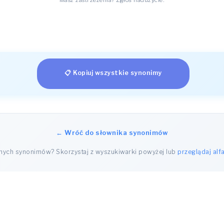
Masz zastrzeżenia? Zgłoś nadużycie.
📋 Kopiuj wszystkie synonimy
← Wróć do słownika synonimów
nnych synonimów? Skorzystaj z wyszukiwarki powyżej lub
przeglądaj alf