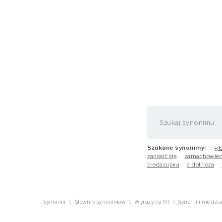
Szukane synonimy:
gł
zanosić się
zamachowie
biedazupka
aldotrioza
Synonim
Słownik synonimów
Wyrazy na NI
Synonim nie dzia
\
\
\