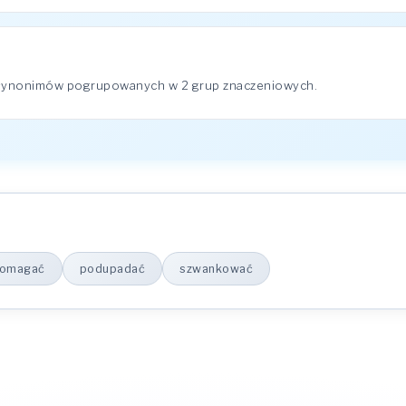
7 synonimów pogrupowanych w 2 grup znaczeniowych.
domagać
podupadać
szwankować