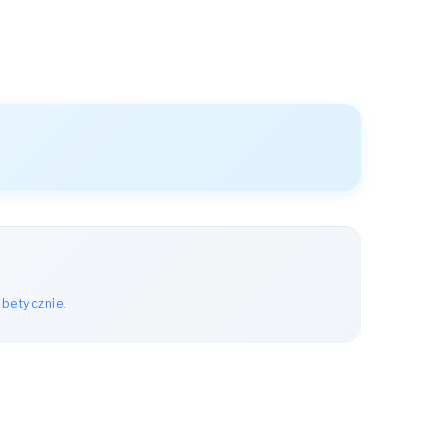
abetycznie
.