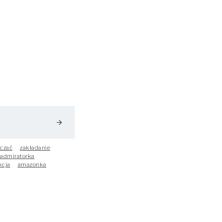
arrow_forward
czać
zakładanie
admiratorka
kcja
amazonka