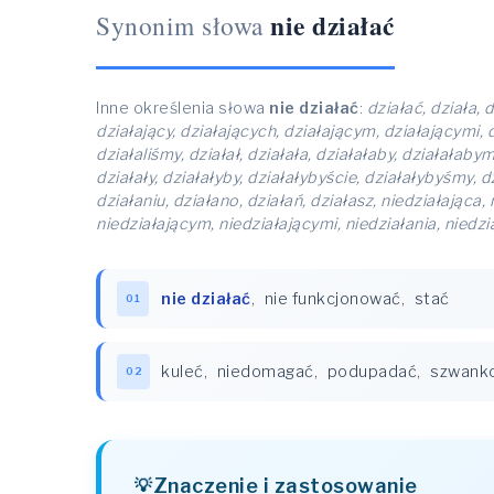
nie działać
Synonim słowa
Inne określenia słowa
nie działać
:
działać, działa, 
działający, działających, działającym, działającymi, dzi
działaliśmy, działał, działała, działałaby, działałaby
działały, działałyby, działałybyście, działałybyśmy, d
działaniu, działano, działań, działasz, niedziałająca,
niedziałającym, niedziałającymi, niedziałania, niedzi
nie działać
,
nie funkcjonować
,
stać
01
kuleć
,
niedomagać
,
podupadać
,
szwank
02
Znaczenie i zastosowanie