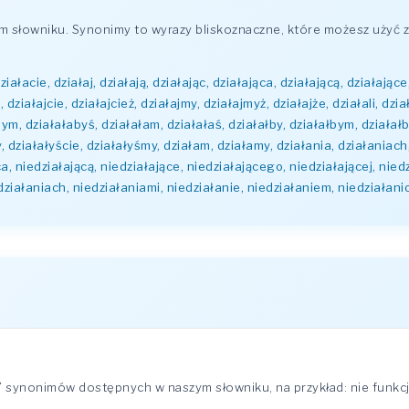
słowniku. Synonimy to wyrazy bliskoznaczne, które możesz użyć z
działacie, działaj, działają, działając, działająca, działającą, działają
działajcie, działajcież, działajmy, działajmyż, działajże, działali, dział
abym, działałabyś, działałam, działałaś, działałby, działałbym, działałb
, działałyście, działałyśmy, działam, działamy, działania, działaniach
ca, niedziałającą, niedziałające, niedziałającego, niedziałającej, nie
działaniach, niedziałaniami, niedziałanie, niedziałaniem, niedziałani
 7 synonimów dostępnych w naszym słowniku, na przykład: nie funkc