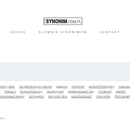
SZUKAJ
SŁOWNIK
SYNONIMÓW
KONTAKT
ówny plac
na pierwszym planie
pagina
chętnie
autorefleksyjny
napusz
c
kopacz
krajoznawczy
jarzący się
organizować się
o świcie
piekło
nienowoczesny
szmugler
łacinniczka
szantażować
niecnota
Retrospe
łać