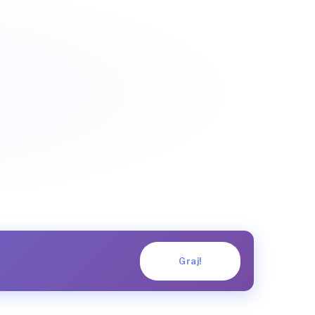
Graj!