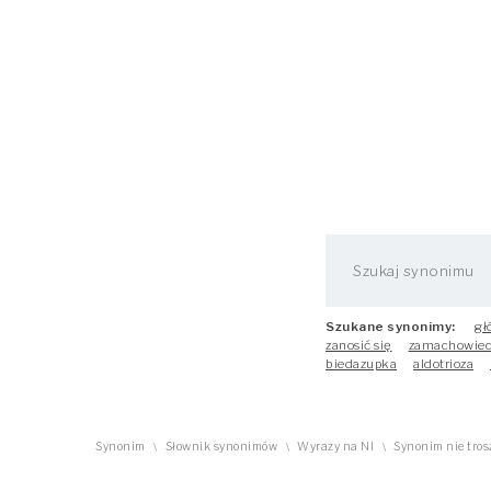
Szukane synonimy:
gł
zanosić się
zamachowie
biedazupka
aldotrioza
Synonim
Słownik synonimów
Wyrazy na NI
Synonim nie tros
\
\
\