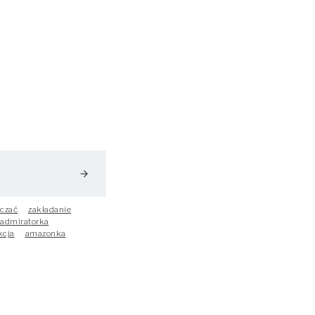
arrow_forward
czać
zakładanie
admiratorka
kcja
amazonka