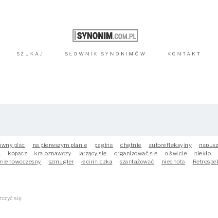
SZUKAJ
SŁOWNIK
SYNONIMÓW
KONTAKT
ówny plac
na pierwszym planie
pagina
chętnie
autorefleksyjny
napusz
c
kopacz
krajoznawczy
jarzący się
organizować się
o świcie
piekło
nienowoczesny
szmugler
łacinniczka
szantażować
niecnota
Retrospe
zczyć się