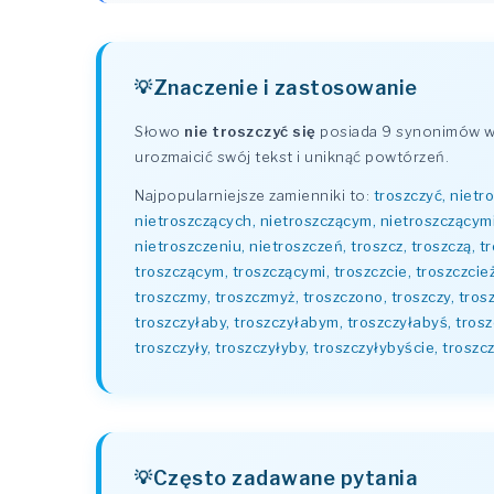
Znaczenie i zastosowanie
Słowo
nie troszczyć się
posiada 9 synonimów w 
urozmaicić swój tekst i uniknąć powtórzeń.
Najpopularniejsze zamienniki to:
troszczyć, nietr
nietroszczących, nietroszczącym, nietroszczącymi
nietroszczeniu, nietroszczeń, troszcz, troszczą, t
troszczącym, troszczącymi, troszczcie, troszczcie
troszczmy, troszczmyż, troszczono, troszczy, troszc
troszczyłaby, troszczyłabym, troszczyłabyś, troszc
troszczyły, troszczyłyby, troszczyłybyście, troszc
Często zadawane pytania