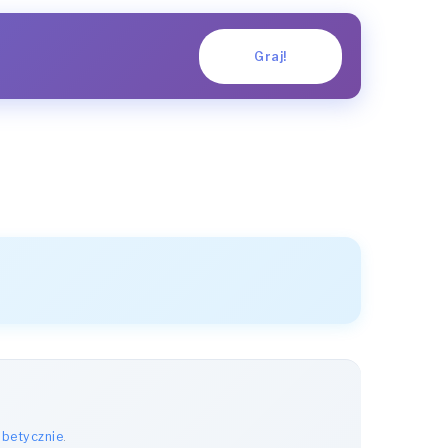
Graj!
abetycznie
.