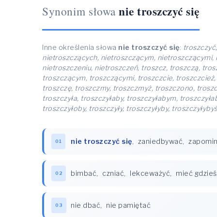
nie troszczyć się
Synonim słowa
Inne określenia słowa
nie troszczyć się
:
troszczyć,
nietroszczących, nietroszczącym, nietroszczącymi, n
nietroszczeniu, nietroszczeń, troszcz, troszczą, tr
troszczącym, troszczącymi, troszczcie, troszczcież,
troszczę, troszczmy, troszczmyż, troszczono, troszczy,
troszczyła, troszczyłaby, troszczyłabym, troszczyłab
troszczyłoby, troszczyły, troszczyłyby, troszczyłyby
nie troszczyć się
,
zaniedbywać
,
zapomi
01
bimbać
,
czniać
,
lekceważyć
,
mieć gdzieś
02
nie dbać
,
nie pamiętać
03