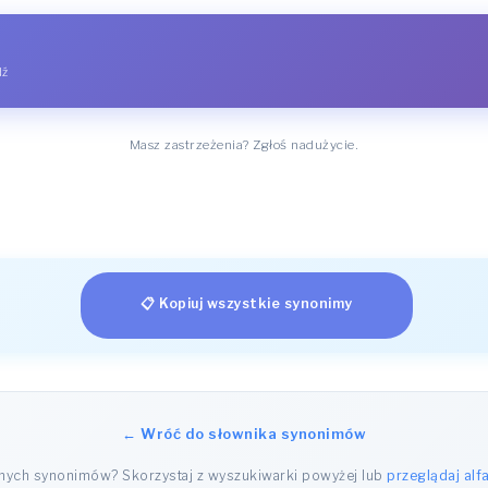
dź
Masz zastrzeżenia? Zgłoś nadużycie.
📋 Kopiuj wszystkie synonimy
← Wróć do słownika synonimów
nnych synonimów? Skorzystaj z wyszukiwarki powyżej lub
przeglądaj alf