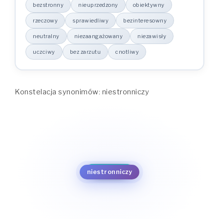
bezstronny
nieuprzedzony
obiektywny
rzeczowy
sprawiedliwy
bezinteresowny
neutralny
niezaangażowany
niezawisły
uczciwy
bez zarzutu
cnotliwy
Konstelacja synonimów: niestronniczy
obiektywny
nieuprzedzony
cnotliwy
rzeczowy
bezstronny
bez zarzutu
sprawiedliwy
uczciwy
niestronniczy
bezinteresowny
niezawisły
neutralny
niezaangażowany