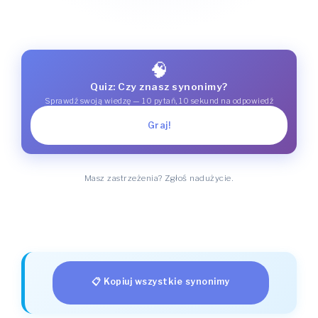
🧠
Quiz: Czy znasz synonimy?
Sprawdź swoją wiedzę — 10 pytań, 10 sekund na odpowiedź
Graj!
Masz zastrzeżenia? Zgłoś nadużycie.
📋 Kopiuj wszystkie synonimy