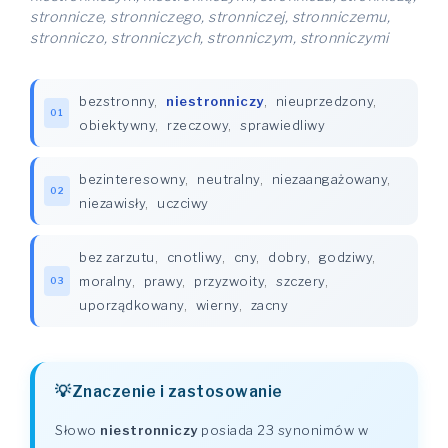
stronnicze, stronniczego, stronniczej, stronniczemu,
stronniczo, stronniczych, stronniczym, stronniczymi
bezstronny
,
niestronniczy
,
nieuprzedzony
,
01
obiektywny
,
rzeczowy
,
sprawiedliwy
bezinteresowny
,
neutralny
,
niezaangażowany
,
02
niezawisły
,
uczciwy
bez zarzutu
,
cnotliwy
,
cny
,
dobry
,
godziwy
,
moralny
,
prawy
,
przyzwoity
,
szczery
,
03
uporządkowany
,
wierny
,
zacny
Znaczenie i zastosowanie
Słowo
niestronniczy
posiada 23 synonimów w