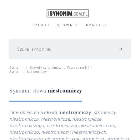
SZUKAJ
SŁOWNIK
KONTAKT
arrow_forward
Synonim
Słownik synonimów
Wyrazy na NI
\
\
\
Synonim niestronniczy
niestronniczy
Synonim słowa
Inne określenia słowa
niestronniczy
:
stronniczy,
niestronnicza, niestronniczą, niestronnicze,
niestronniczego, niestronniczej, niestronniczemu,
niestronniczo, niestronniczy, niestronniczych,
niestronniczym, niestronniczymi, stronnicza, stronniczą,