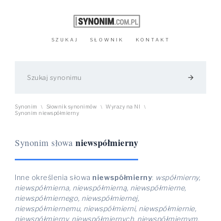
SZUKAJ
SŁOWNIK
KONTAKT
arrow_forward
Synonim
Słownik synonimów
Wyrazy na NI
\
\
\
Synonim niewspółmierny
niewspółmierny
Synonim słowa
Inne określenia słowa
niewspółmierny
:
współmierny,
niewspółmierna, niewspółmierną, niewspółmierne,
niewspółmiernego, niewspółmiernej,
niewspółmiernemu, niewspółmierni, niewspółmiernie,
niewspółmierny, niewspółmiernych, niewspółmiernym,