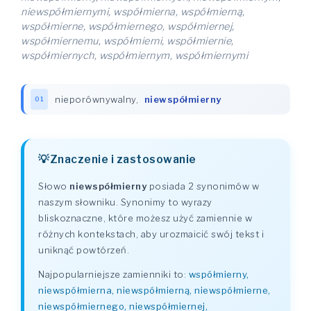
niewspółmiernymi, współmierna, współmierną,
współmierne, współmiernego, współmiernej,
współmiernemu, współmierni, współmiernie,
współmiernych, współmiernym, współmiernymi
nieporównywalny
,
niewspółmierny
01
Znaczenie i zastosowanie
Słowo
niewspółmierny
posiada 2 synonimów w
naszym słowniku. Synonimy to wyrazy
bliskoznaczne, które możesz użyć zamiennie w
różnych kontekstach, aby urozmaicić swój tekst i
uniknąć powtórzeń.
Najpopularniejsze zamienniki to:
współmierny,
niewspółmierna, niewspółmierną, niewspółmierne,
niewspółmiernego, niewspółmiernej,