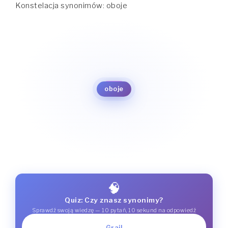
Konstelacja synonimów: oboje
obie
obaj
oba
oboje
🧠
Quiz: Czy znasz synonimy?
Sprawdź swoją wiedzę — 10 pytań, 10 sekund na odpowiedź
Graj!