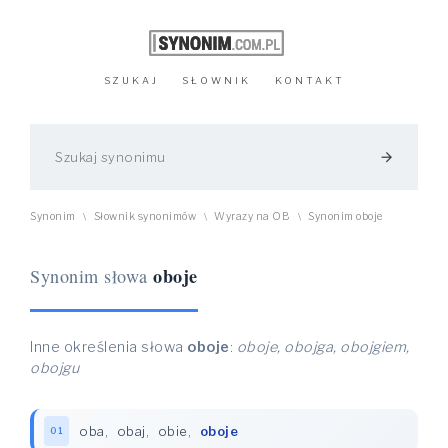
SZUKAJ
SŁOWNIK
KONTAKT
arrow_forward
Synonim
Słownik synonimów
Wyrazy na OB
Synonim oboje
\
\
\
oboje
Synonim słowa
Inne określenia słowa
oboje
:
oboje, obojga, obojgiem,
obojgu
oba
,
obaj
,
obie
,
oboje
01