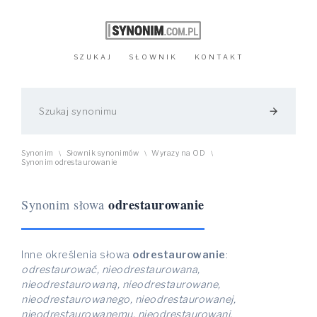
SZUKAJ
SŁOWNIK
KONTAKT
arrow_forward
Synonim
Słownik synonimów
Wyrazy na OD
\
\
\
Synonim odrestaurowanie
odrestaurowanie
Synonim słowa
Inne określenia słowa
odrestaurowanie
:
odrestaurować, nieodrestaurowana,
nieodrestaurowaną, nieodrestaurowane,
nieodrestaurowanego, nieodrestaurowanej,
nieodrestaurowanemu, nieodrestaurowani,