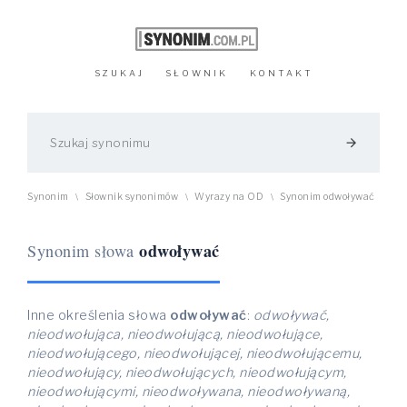
SZUKAJ
SŁOWNIK
KONTAKT
arrow_forward
Synonim
Słownik synonimów
Wyrazy na OD
Synonim odwoływać
\
\
\
odwoływać
Synonim słowa
Inne określenia słowa
odwoływać
:
odwoływać,
nieodwołująca, nieodwołującą, nieodwołujące,
nieodwołującego, nieodwołującej, nieodwołującemu,
nieodwołujący, nieodwołujących, nieodwołującym,
nieodwołującymi, nieodwoływana, nieodwoływaną,