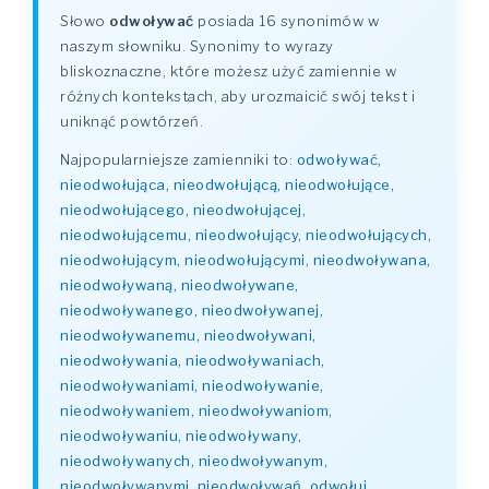
Słowo
odwoływać
posiada 16 synonimów w
naszym słowniku. Synonimy to wyrazy
bliskoznaczne, które możesz użyć zamiennie w
różnych kontekstach, aby urozmaicić swój tekst i
uniknąć powtórzeń.
Najpopularniejsze zamienniki to:
odwoływać,
nieodwołująca, nieodwołującą, nieodwołujące,
nieodwołującego, nieodwołującej,
nieodwołującemu, nieodwołujący, nieodwołujących,
nieodwołującym, nieodwołującymi, nieodwoływana,
nieodwoływaną, nieodwoływane,
nieodwoływanego, nieodwoływanej,
nieodwoływanemu, nieodwoływani,
nieodwoływania, nieodwoływaniach,
nieodwoływaniami, nieodwoływanie,
nieodwoływaniem, nieodwoływaniom,
nieodwoływaniu, nieodwoływany,
nieodwoływanych, nieodwoływanym,
nieodwoływanymi, nieodwoływań, odwołuj,