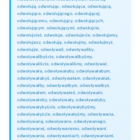
odwołują, odwołując, odwołująca, odwołującą,
odwołujące, odwołującego, odwołującej,
odwołującemu, odwołujący, odwołujących,
odwołującym, odwołującymi, odwołujcie,
odwołujcież, odwołuje, odwołujecie, odwołujemy,
odwołujesz, odwołuję, odwołujmy, odwołujmyż,
odwołujże, odwoływali, odwoływaliby,
odwoływalibyście, odwoływalibyśmy,
odwoływaliście, odwoływaliśmy, odwoływał,
odwoływała, odwoływałaby, odwoływałabym,
odwoływałabyś, odwoływałam, odwoływałaś,
odwoływałby, odwoływałbym, odwoływałbyś,
odwoływałem, odwoływałeś, odwoływało,
odwoływałoby, odwoływały, odwoływałyby,
odwoływałybyście, odwoływałybyśmy,
odwoływałyście, odwoływałyśmy, odwoływana,
odwoływaną, odwoływane, odwoływanego,
odwoływanej, odwoływanemu, odwoływani,
odwoływania, odwoływaniach, odwoływaniami,