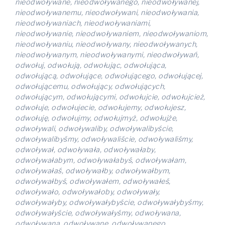
nieodwoływane, nieodwoływanego, nieodwoływanej,
nieodwoływanemu, nieodwoływani, nieodwoływania,
nieodwoływaniach, nieodwoływaniami,
nieodwoływanie, nieodwoływaniem, nieodwoływaniom,
nieodwoływaniu, nieodwoływany, nieodwoływanych,
nieodwoływanym, nieodwoływanymi, nieodwoływań,
odwołuj, odwołują, odwołując, odwołująca,
odwołującą, odwołujące, odwołującego, odwołującej,
odwołującemu, odwołujący, odwołujących,
odwołującym, odwołującymi, odwołujcie, odwołujcież,
odwołuje, odwołujecie, odwołujemy, odwołujesz,
odwołuję, odwołujmy, odwołujmyż, odwołujże,
odwoływali, odwoływaliby, odwoływalibyście,
odwoływalibyśmy, odwoływaliście, odwoływaliśmy,
odwoływał, odwoływała, odwoływałaby,
odwoływałabym, odwoływałabyś, odwoływałam,
odwoływałaś, odwoływałby, odwoływałbym,
odwoływałbyś, odwoływałem, odwoływałeś,
odwoływało, odwoływałoby, odwoływały,
odwoływałyby, odwoływałybyście, odwoływałybyśmy,
odwoływałyście, odwoływałyśmy, odwoływana,
odwoływaną, odwoływane, odwoływanego,