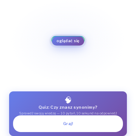
nadawać rangę
mieć na uwadze
liczyć się
okazywać względy
przejmować się
oglądać się
przywiązywać wagę
🧠
Quiz: Czy znasz synonimy?
Sprawdź swoją wiedzę — 10 pytań, 10 sekund na odpowiedź
Graj!