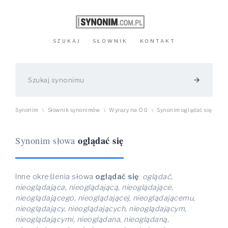
SZUKAJ
SŁOWNIK
KONTAKT
arrow_forward
Synonim
Słownik synonimów
Wyrazy na OG
Synonim oglądać się
\
\
\
oglądać się
Synonim słowa
Inne określenia słowa
oglądać się
:
oglądać,
nieoglądająca, nieoglądającą, nieoglądające,
nieoglądającego, nieoglądającej, nieoglądającemu,
nieoglądający, nieoglądających, nieoglądającym,
nieoglądającymi, nieoglądana, nieoglądaną,