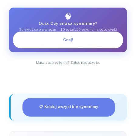
🧠
Quiz: Czy znasz synonimy?
Sprawdź swoją wiedzę — 10 pytań, 10 sekund na odpowiedź
Graj!
Masz zastrzeżenia? Zgłoś nadużycie.
📋 Kopiuj wszystkie synonimy