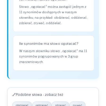
Słowo „ogołacać" można zastąpić jednym z
11 synonimów dostępnych w naszym
słowniku, na przykład: obdzierać, oddzierać,
zdzierać, zrywać, oddzielać.
Ile synonimów ma słowo ogołacać?
W naszym słowniku słowo „ogołacać" ma 11
synonimów pogrupowanych w 3 grup
znaczeniowych.
Podobne słowa - zobacz też
obdzierać
oddzierać
zdzierać
zrywać