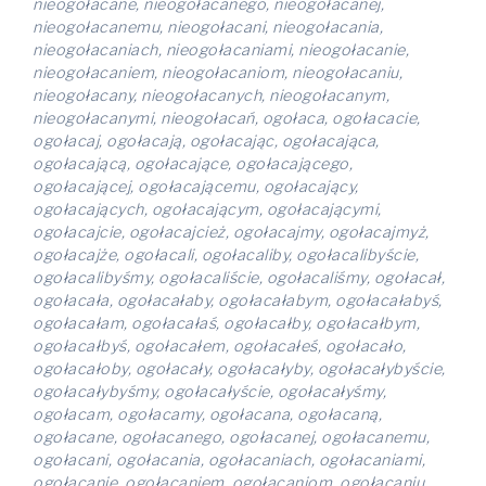
nieogołacane, nieogołacanego, nieogołacanej,
nieogołacanemu, nieogołacani, nieogołacania,
nieogołacaniach, nieogołacaniami, nieogołacanie,
nieogołacaniem, nieogołacaniom, nieogołacaniu,
nieogołacany, nieogołacanych, nieogołacanym,
nieogołacanymi, nieogołacań, ogołaca, ogołacacie,
ogołacaj, ogołacają, ogołacając, ogołacająca,
ogołacającą, ogołacające, ogołacającego,
ogołacającej, ogołacającemu, ogołacający,
ogołacających, ogołacającym, ogołacającymi,
ogołacajcie, ogołacajcież, ogołacajmy, ogołacajmyż,
ogołacajże, ogołacali, ogołacaliby, ogołacalibyście,
ogołacalibyśmy, ogołacaliście, ogołacaliśmy, ogołacał,
ogołacała, ogołacałaby, ogołacałabym, ogołacałabyś,
ogołacałam, ogołacałaś, ogołacałby, ogołacałbym,
ogołacałbyś, ogołacałem, ogołacałeś, ogołacało,
ogołacałoby, ogołacały, ogołacałyby, ogołacałybyście,
ogołacałybyśmy, ogołacałyście, ogołacałyśmy,
ogołacam, ogołacamy, ogołacana, ogołacaną,
ogołacane, ogołacanego, ogołacanej, ogołacanemu,
ogołacani, ogołacania, ogołacaniach, ogołacaniami,
ogołacanie, ogołacaniem, ogołacaniom, ogołacaniu,