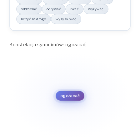
oddzielać
odrywać
rwać
wyrywać
liczyć za drogo
wyzyskiwać
Konstelacja synonimów: ogołacać
obdzierać
oddzierać
zdzierać
zrywać
wyzyskiwać
oddzielać
ogołacać
liczyć za drogo
odrywać
wyrywać
rwać