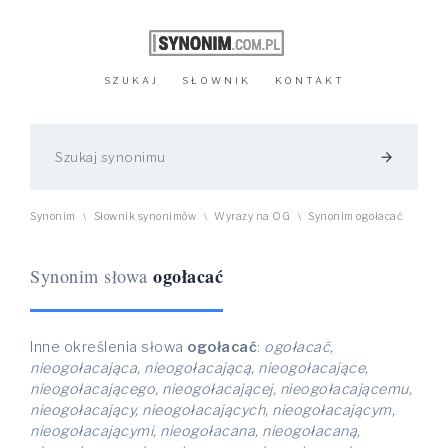
SZUKAJ
SŁOWNIK
KONTAKT
arrow_forward
Synonim
Słownik synonimów
Wyrazy na OG
Synonim ogołacać
\
\
\
ogołacać
Synonim słowa
Inne określenia słowa
ogołacać
:
ogołacać,
nieogołacająca, nieogołacającą, nieogołacające,
nieogołacającego, nieogołacającej, nieogołacającemu,
nieogołacający, nieogołacających, nieogołacającym,
nieogołacającymi, nieogołacana, nieogołacaną,