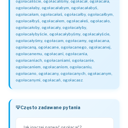
ogołacaliście, ogołacaliśmy, ogołacał, ogołacała,
ogołacałaby, ogołacałabym, ogołacałabyś,
ogołacałam, ogołacałaś, ogołacałby, ogołacałbym,
ogołacałbyś, ogołacałem, ogołacałeś, ogołacało,
ogołacałoby, ogołacały, ogołacałyby,
ogołacałybyście, ogołacałybyśmy, ogołacałyście,
ogołacałyśmy, ogołacam, ogołacamy, ogołacana,
ogołacaną, ogołacane, ogołacanego, ogołacanej,
ogołacanemu, ogołacani, ogołacania,
ogołacaniach, ogołacaniami, ogołacanie,
ogołacaniem, ogołacaniom, ogołacaniu,
ogołacano, ogołacany, ogołacanych, ogołacanym,
ogołacanymi, ogołacań, ogołacasz
.
Często zadawane pytania
Jak inaczej nazwać ogołacać?