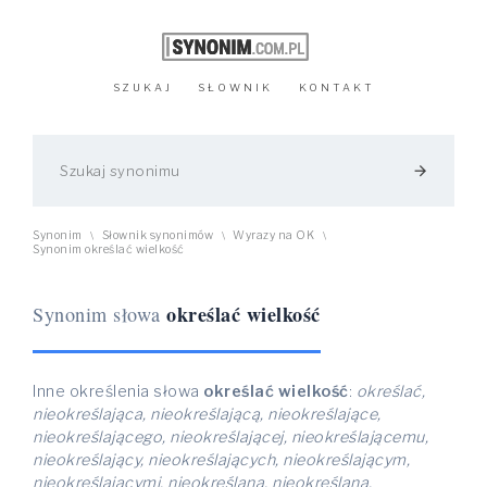
SZUKAJ
SŁOWNIK
KONTAKT
arrow_forward
Synonim
Słownik synonimów
Wyrazy na OK
\
\
\
Synonim określać wielkość
określać wielkość
Synonim słowa
Inne określenia słowa
określać wielkość
:
określać,
nieokreślająca, nieokreślającą, nieokreślające,
nieokreślającego, nieokreślającej, nieokreślającemu,
nieokreślający, nieokreślających, nieokreślającym,
nieokreślającymi, nieokreślana, nieokreślaną,