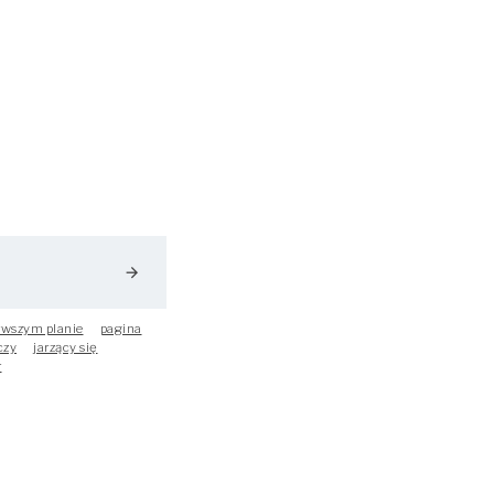
arrow_forward
rwszym planie
pagina
czy
jarzący się
r