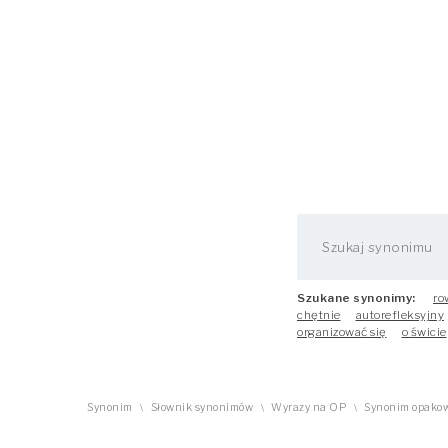
Szukane synonimy:
ro
chętnie
autorefleksyjny
organizować się
o świcie
Synonim
Słownik synonimów
Wyrazy na OP
Synonim opako
\
\
\