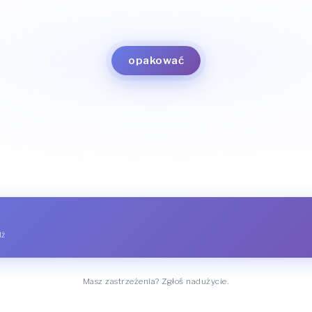
wsadzić
wetknąć
zapakować
wsunąć
opakować
dź
Masz zastrzeżenia? Zgłoś nadużycie.