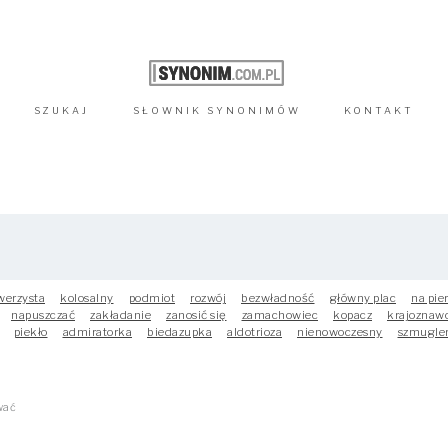
SZUKAJ
SŁOWNIK
SYNONIMÓW
KONTAKT
werzysta
kolosalny
podmiot
rozwój
bezwładność
główny plac
na pie
napuszczać
zakładanie
zanosić się
zamachowiec
kopacz
krajoznaw
piekło
admiratorka
biedazupka
aldotrioza
nienowoczesny
szmugle
wać