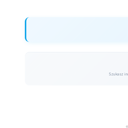
Szukasz i
©