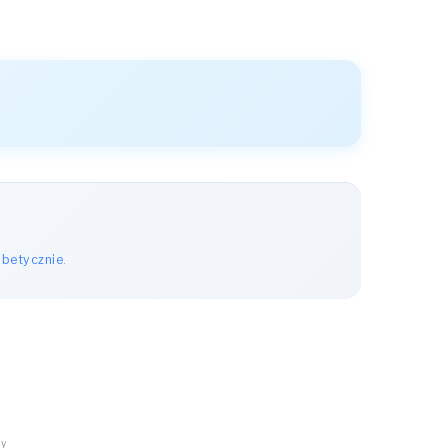
abetycznie
.
ny