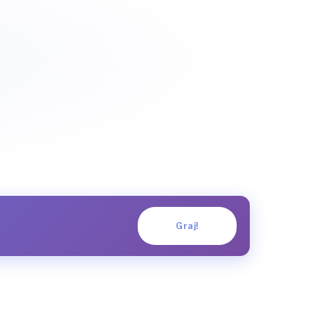
Graj!