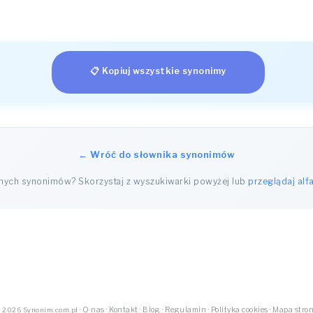
📋 Kopiuj wszystkie synonimy
← Wróć do słownika synonimów
nnych synonimów? Skorzystaj z wyszukiwarki powyżej lub
przeglądaj alf
·
O nas
·
Kontakt
·
Blog
·
Regulamin
·
Polityka cookies
·
Mapa stro
 2026 Synonim.com.pl