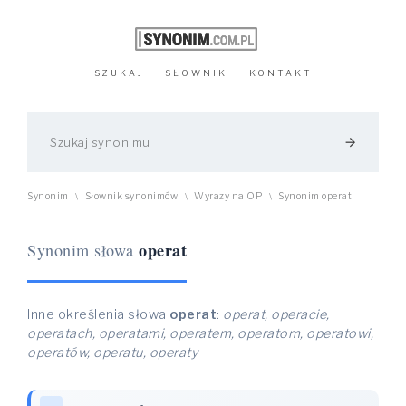
SZUKAJ
SŁOWNIK
KONTAKT
arrow_forward
Synonim
Słownik synonimów
Wyrazy na OP
Synonim operat
\
\
\
operat
Synonim słowa
Inne określenia słowa
operat
:
operat, operacie,
operatach, operatami, operatem, operatom, operatowi,
operatów, operatu, operaty