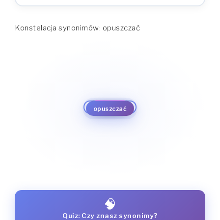
Konstelacja synonimów: opuszczać
dezerterować
ewakuować
pochodzić
zostawiać
opróżniać
odjeżdżać
obniżyć
odchodzić
opuszczać
ograniczyć
zredukować
okroić
zniżyć
🧠
Quiz: Czy znasz synonimy?