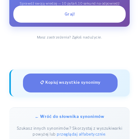
Sprawdź swoją wiedzę — 10 pytań, 10 sekund na odpowiedź
Graj!
Masz zastrzeżenia? Zgłoś nadużycie.
📋 Kopiuj wszystkie synonimy
← Wróć do słownika synonimów
Szukasz innych synonimów? Skorzystaj z wyszukiwarki
powyżej lub
przeglądaj alfabetycznie
.