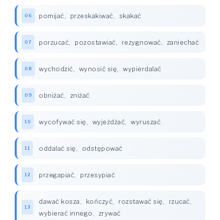
pomijać
,
przeskakiwać
,
skakać
06
porzucać
,
pozostawiać
,
rezygnować
,
zaniechać
07
wychodzić
,
wynosić się
,
wypierdalać
08
obniżać
,
zniżać
09
wycofywać się
,
wyjeżdżać
,
wyruszać
10
oddalać się
,
odstępować
11
przegapiać
,
przesypiać
12
dawać kosza
,
kończyć
,
rozstawać się
,
rzucać
,
13
wybierać innego
,
zrywać