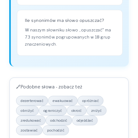
Ile synonimów ma słowo opuszczać?
W naszym słowniku słowo „opuszczać" ma
73 synonimów pogrupowanych w 18 grup
znaczeniowych.
Podobne słowa - zobacz też
dezerterować
ewakuować
opróżniać
obniżyć
ograniczyć
okroić
zniżyć
zredukować
odchodzić
odjeżdżać
zostawiać
pochodzić