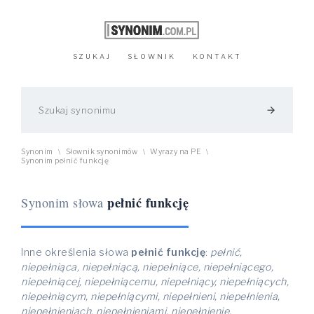
SZUKAJ
SŁOWNIK
KONTAKT
arrow_forward
Synonim
Słownik synonimów
Wyrazy na PE
\
\
\
Synonim pełnić funkcję
pełnić funkcję
Synonim słowa
Inne określenia słowa
pełnić funkcję
:
pełnić,
niepełniąca, niepełniącą, niepełniące, niepełniącego,
niepełniącej, niepełniącemu, niepełniący, niepełniących,
niepełniącym, niepełniącymi, niepełnieni, niepełnienia,
niepełnieniach, niepełnieniami, niepełnienie,