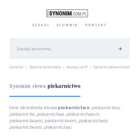
SZUKAJ
SŁOWNIK
KONTAKT
arrow_forward
Synonim
Słownik synonimów
Wyrazy na PI
Synonim piekarnictwo
\
\
\
piekarnictwo
Synonim słowa
Inne określenia słowa
piekarnictwo
:
piekarnictwo,
piekarnictw, piekarnictwa, piekarnictwach,
piekarnictwami, piekarnictwem, piekarnictwie,
piekarnictwom, piekarnictwu