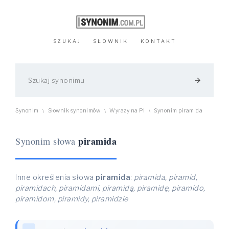
SZUKAJ
SŁOWNIK
KONTAKT
arrow_forward
Synonim
Słownik synonimów
Wyrazy na PI
Synonim piramida
\
\
\
piramida
Synonim słowa
Inne określenia słowa
piramida
:
piramida, piramid,
piramidach, piramidami, piramidą, piramidę, piramido,
piramidom, piramidy, piramidzie