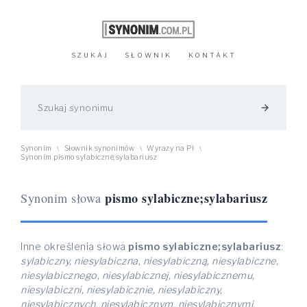
SZUKAJ
SŁOWNIK
KONTAKT
arrow_forward
Synonim
Słownik synonimów
Wyrazy na PI
\
\
\
Synonim pismo sylabiczne;sylabariusz
pismo sylabiczne;sylabariusz
Synonim słowa
Inne określenia słowa
pismo sylabiczne;sylabariusz
:
sylabiczny, niesylabiczna, niesylabiczną, niesylabiczne,
niesylabicznego, niesylabicznej, niesylabicznemu,
niesylabiczni, niesylabicznie, niesylabiczny,
niesylabicznych, niesylabicznym, niesylabicznymi,