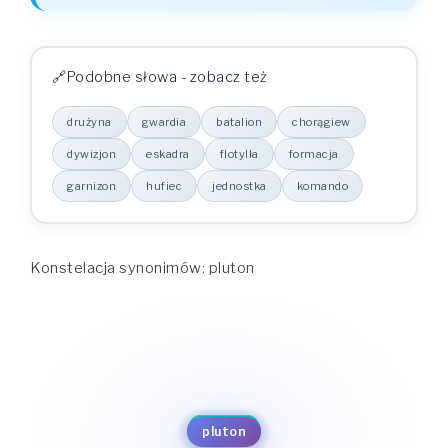
Podobne słowa - zobacz też
drużyna
gwardia
batalion
chorągiew
dywizjon
eskadra
flotylla
formacja
garnizon
hufiec
jednostka
komando
Konstelacja synonimów: pluton
batalion
chorągiew
komando
gwardia
drużyna
dywizjon
jednostka
eskadra
pluton
hufiec
flotylla
garnizon
formacja