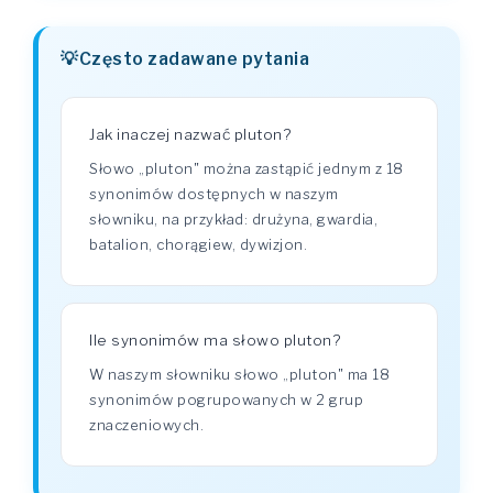
Często zadawane pytania
Jak inaczej nazwać pluton?
Słowo „pluton" można zastąpić jednym z 18
synonimów dostępnych w naszym
słowniku, na przykład: drużyna, gwardia,
batalion, chorągiew, dywizjon.
Ile synonimów ma słowo pluton?
W naszym słowniku słowo „pluton" ma 18
synonimów pogrupowanych w 2 grup
znaczeniowych.