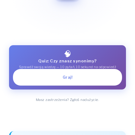
🧠
Quiz: Czy znasz synonimy?
Sprawdź swoją wiedzę — 10 pytań, 10 sekund na odpowiedź
Graj!
Masz zastrzeżenia? Zgłoś nadużycie.