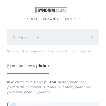
SZUKAJ
SŁOWNIK
KONTAKT
arrow_forward
Synonim
Słownik synonimów
Wyrazy na PL
Synonim pluton
\
\
\
pluton
Synonim słowa
Inne określenia słowa
pluton
:
pluton, plutonach,
plutonami, plutonem, plutonie, plutonom, plutonowi,
plutonów, plutonu, plutony