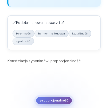
Podobne słowa - zobacz też
foremność
harmonijna budowa
kształtność
zgrabność
Konstelacja synonimów: proporcjonalność
zgrabność
kształtność
harmonijna budowa
foremność
proporcjonalność