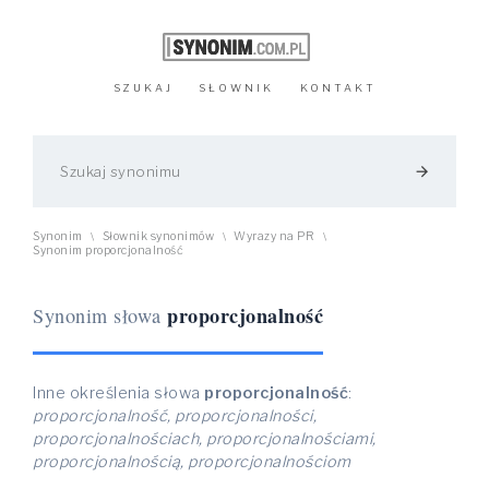
SZUKAJ
SŁOWNIK
KONTAKT
arrow_forward
Synonim
Słownik synonimów
Wyrazy na PR
\
\
\
Synonim proporcjonalność
proporcjonalność
Synonim słowa
Inne określenia słowa
proporcjonalność
:
proporcjonalność, proporcjonalności,
proporcjonalnościach, proporcjonalnościami,
proporcjonalnością, proporcjonalnościom