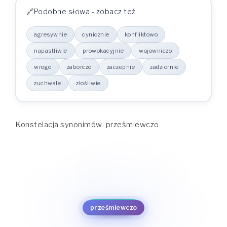
Podobne słowa - zobacz też
agresywnie
cynicznie
konfliktowo
napastliwie
prowokacyjnie
wojowniczo
wrogo
zaborczo
zaczepnie
zadziornie
zuchwale
złośliwie
Konstelacja synonimów: prześmiewczo
konfliktowo
napastliwie
cynicznie
złośliwie
agresywnie
prowokacyjnie
zuchwale
wojowniczo
prześmiewczo
zadziornie
wrogo
zaczepnie
zaborczo