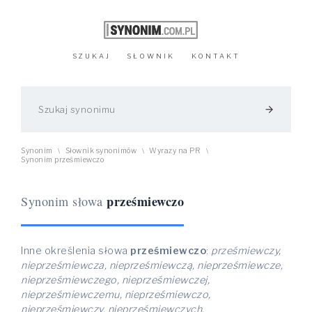
SZUKAJ
SŁOWNIK
KONTAKT
arrow_forward
Synonim
Słownik synonimów
Wyrazy na PR
\
\
\
Synonim prześmiewczo
prześmiewczo
Synonim słowa
Inne określenia słowa
prześmiewczo
:
prześmiewczy,
nieprześmiewcza, nieprześmiewczą, nieprześmiewcze,
nieprześmiewczego, nieprześmiewczej,
nieprześmiewczemu, nieprześmiewczo,
nieprześmiewczy, nieprześmiewczych,