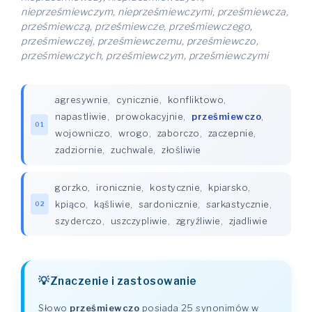
nieprześmiewczym, nieprześmiewczymi, prześmiewcza,
prześmiewczą, prześmiewcze, prześmiewczego,
prześmiewczej, prześmiewczemu, prześmiewczo,
prześmiewczych, prześmiewczym, prześmiewczymi
agresywnie
,
cynicznie
,
konfliktowo
,
napastliwie
,
prowokacyjnie
,
prześmiewczo
,
01
wojowniczo
,
wrogo
,
zaborczo
,
zaczepnie
,
zadziornie
,
zuchwale
,
złośliwie
gorzko
,
ironicznie
,
kostycznie
,
kpiarsko
,
kpiąco
,
kąśliwie
,
sardonicznie
,
sarkastycznie
,
02
szyderczo
,
uszczypliwie
,
zgryźliwie
,
zjadliwie
Znaczenie i zastosowanie
Słowo
prześmiewczo
posiada 25 synonimów w