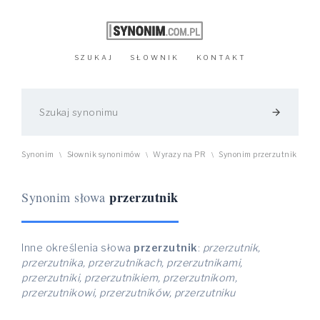
SZUKAJ
SŁOWNIK
KONTAKT
arrow_forward
Synonim
Słownik synonimów
Wyrazy na PR
Synonim przerzutnik
\
\
\
przerzutnik
Synonim słowa
Inne określenia słowa
przerzutnik
:
przerzutnik,
przerzutnika, przerzutnikach, przerzutnikami,
przerzutniki, przerzutnikiem, przerzutnikom,
przerzutnikowi, przerzutników, przerzutniku