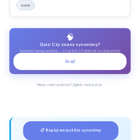
kołek
🧠
Quiz: Czy znasz synonimy?
Sprawdź swoją wiedzę — 10 pytań, 10 sekund na odpowiedź
Graj!
Masz zastrzeżenia? Zgłoś nadużycie.
📋 Kopiuj wszystkie synonimy