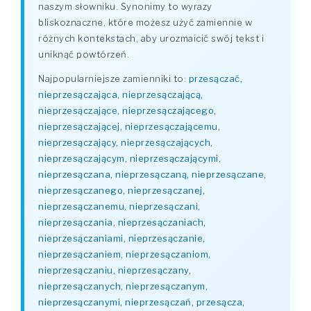
naszym słowniku. Synonimy to wyrazy
bliskoznaczne, które możesz użyć zamiennie w
różnych kontekstach, aby urozmaicić swój tekst i
uniknąć powtórzeń.
Najpopularniejsze zamienniki to:
przesączać,
nieprzesączająca, nieprzesączającą,
nieprzesączające, nieprzesączającego,
nieprzesączającej, nieprzesączającemu,
nieprzesączający, nieprzesączających,
nieprzesączającym, nieprzesączającymi,
nieprzesączana, nieprzesączaną, nieprzesączane,
nieprzesączanego, nieprzesączanej,
nieprzesączanemu, nieprzesączani,
nieprzesączania, nieprzesączaniach,
nieprzesączaniami, nieprzesączanie,
nieprzesączaniem, nieprzesączaniom,
nieprzesączaniu, nieprzesączany,
nieprzesączanych, nieprzesączanym,
nieprzesączanymi, nieprzesączań, przesącza,