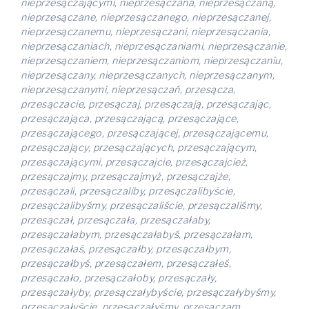
nieprzesączającymi, nieprzesączana, nieprzesączaną,
nieprzesączane, nieprzesączanego, nieprzesączanej,
nieprzesączanemu, nieprzesączani, nieprzesączania,
nieprzesączaniach, nieprzesączaniami, nieprzesączanie,
nieprzesączaniem, nieprzesączaniom, nieprzesączaniu,
nieprzesączany, nieprzesączanych, nieprzesączanym,
nieprzesączanymi, nieprzesączań, przesącza,
przesączacie, przesączaj, przesączają, przesączając,
przesączająca, przesączającą, przesączające,
przesączającego, przesączającej, przesączającemu,
przesączający, przesączających, przesączającym,
przesączającymi, przesączajcie, przesączajcież,
przesączajmy, przesączajmyż, przesączajże,
przesączali, przesączaliby, przesączalibyście,
przesączalibyśmy, przesączaliście, przesączaliśmy,
przesączał, przesączała, przesączałaby,
przesączałabym, przesączałabyś, przesączałam,
przesączałaś, przesączałby, przesączałbym,
przesączałbyś, przesączałem, przesączałeś,
przesączało, przesączałoby, przesączały,
przesączałyby, przesączałybyście, przesączałybyśmy,
przesączałyście, przesączałyśmy, przesączam,