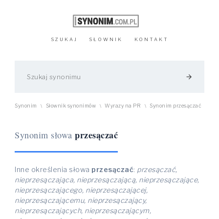
SZUKAJ
SŁOWNIK
KONTAKT
arrow_forward
Synonim
Słownik synonimów
Wyrazy na PR
Synonim przesączać
\
\
\
przesączać
Synonim słowa
Inne określenia słowa
przesączać
:
przesączać,
nieprzesączająca, nieprzesączającą, nieprzesączające,
nieprzesączającego, nieprzesączającej,
nieprzesączającemu, nieprzesączający,
nieprzesączających, nieprzesączającym,