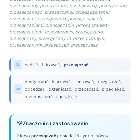
przesączamy, przesączana, przesączaną, przesączane,
przesączanego, przesączanej, przesączanemu,
przesączani, przesączania, przesączaniach,
przesączaniami, przesączanie, przesączaniem,
przesączaniom, przesączaniu, przesączano,
przesączany, przesączanych, przesączanym,
przesączanymi, przesączań, przesączasz
cedzić
,
filtrować
,
przesączać
01
destylować
,
klarować
,
limitować
,
oczyszczać
,
odcedzać
,
ograniczać
,
przecedzać
,
przeciekać
,
02
przepuszczać
,
sączyć się
Znaczenie i zastosowanie
Słowo
przesączać
posiada 13 synonimów w