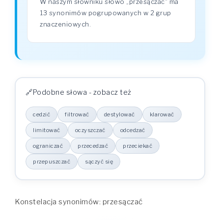
W naszym słowniku słowo „przesączać" ma
13 synonimów pogrupowanych w 2 grup
znaczeniowych.
Podobne słowa - zobacz też
cedzić
filtrować
destylować
klarować
limitować
oczyszczać
odcedzać
ograniczać
przecedzać
przeciekać
przepuszczać
sączyć się
Konstelacja synonimów: przesączać