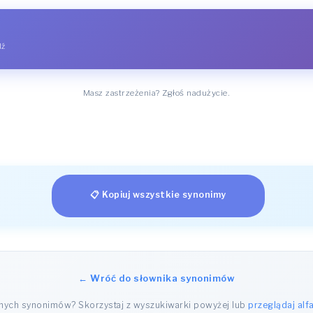
dź
Masz zastrzeżenia? Zgłoś nadużycie.
📋 Kopiuj wszystkie synonimy
← Wróć do słownika synonimów
nnych synonimów? Skorzystaj z wyszukiwarki powyżej lub
przeglądaj alf