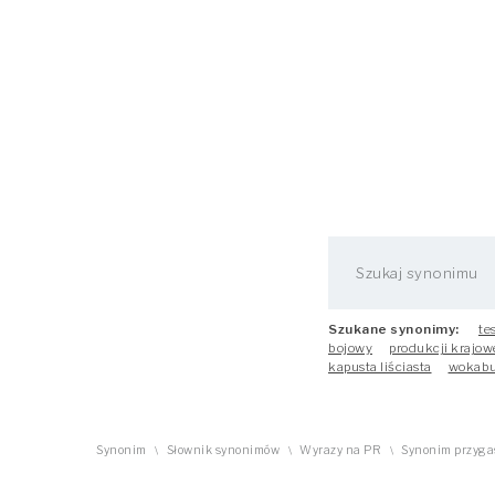
Szukane synonimy:
te
bojowy
produkcji krajow
kapusta liściasta
wokabu
Synonim
Słownik synonimów
Wyrazy na PR
Synonim przyga
\
\
\