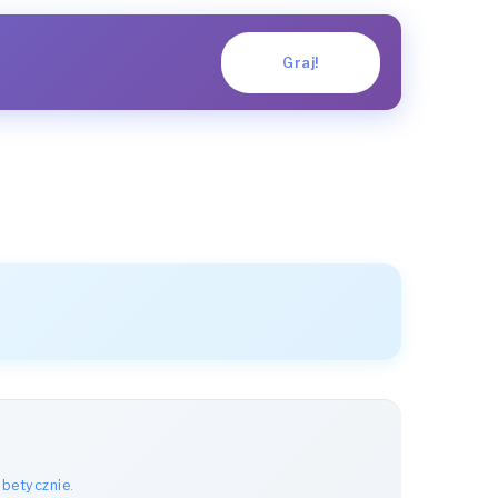
Graj!
abetycznie
.