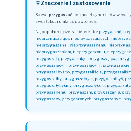
Znaczenie i zastosowanie
Słowo
przygaszać
posiada 4 synonimów w naszym
swój tekst i uniknąć powtórzeń.
Najpopularniejsze zamienniki to:
przygaszać, nie
nieprzygaszający, nieprzygaszających, nieprzyg
nieprzygaszanej, nieprzygaszanemu, nieprzygasz
nieprzygaszaniom, nieprzygaszaniu, nieprzygasz
przygaszają, przygaszając, przygaszająca, przyg
przygaszającym, przygaszającymi, przygaszajcie, 
przygaszalibyśmy, przygaszaliście, przygaszaliś
przygaszałby, przygaszałbym, przygaszałbyś, prz
przygaszałybyśmy, przygaszałyście, przygaszał
przygaszanemu, przygaszani, przygaszania, przy
przygaszany, przygaszanych, przygaszanym, prz