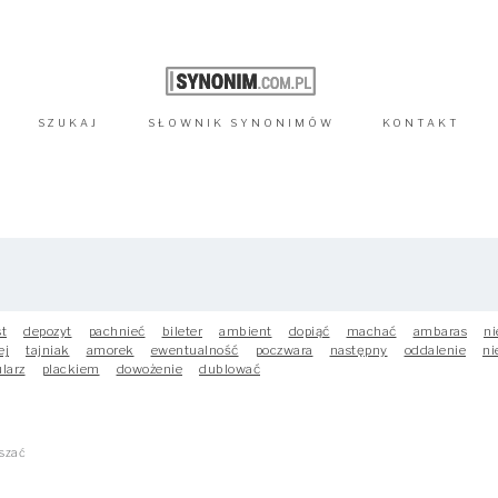
SZUKAJ
SŁOWNIK
SYNONIMÓW
KONTAKT
st
depozyt
pachnieć
bileter
ambient
dopiąć
machać
ambaras
ni
ej
tajniak
amorek
ewentualność
poczwara
następny
oddalenie
ni
larz
plackiem
dowożenie
dublować
szać