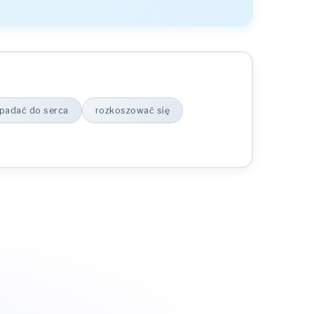
padać do serca
rozkoszować się