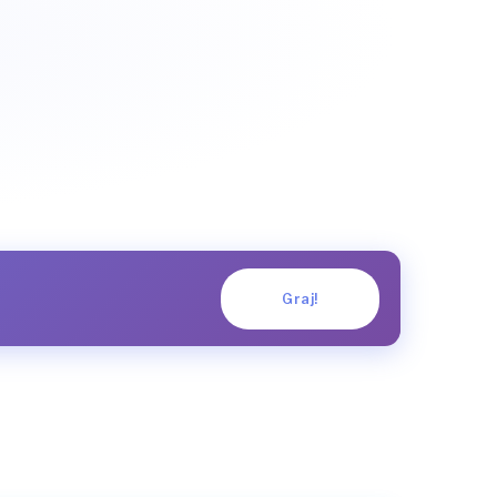
Graj!