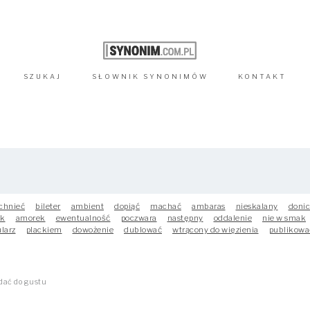
SZUKAJ
SŁOWNIK
SYNONIMÓW
KONTAKT
chnieć
bileter
ambient
dopiąć
machać
ambaras
nieskalany
doni
ak
amorek
ewentualność
poczwara
następny
oddalenie
nie w smak
larz
plackiem
dowożenie
dublować
wtrącony do więzienia
publikowa
dać do gustu