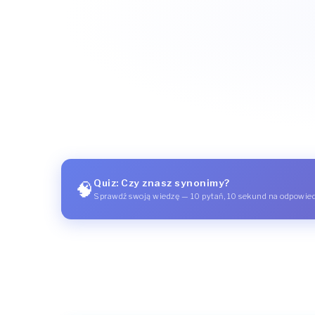
Quiz: Czy znasz synonimy?
🧠
Sprawdź swoją wiedzę — 10 pytań, 10 sekund na odpowie