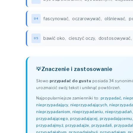
fascynować
,
oczarowywać
,
olśniewać
,
p
04
bawić oko
,
cieszyć oczy
,
dostosowywać
,
05
Znaczenie i zastosowanie
Słowo
przypadać do gustu
posiada 34 synonimó
urozmaicić swój tekst i uniknąć powtórzeń.
Najpopularniejsze zamienniki to:
przypadać, niep
nieprzypadający, nieprzypadających, nieprzypad
nieprzypadaniom, nieprzypadaniu, nieprzypadań, 
przypadającego, przypadającej, przypadającemu, 
przypadajmyż, przypadajże, przypadali, przypadal
przypadałabym, przypadałabyś, przypadałam, prz