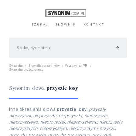
SZUKAJ
SŁOWNIK
KONTAKT
arrow_forward
Synonim
Słownik synonimów
Wyrazy na PR
\
\
\
Synonim przyszłe losy
przyszłe losy
Synonim słowa
Inne określenia słowa
przyszłe losy
:
przyszły,
nieprzyszli, nieprzyszła, nieprzyszłą, nieprzyszłe,
nieprzyszłego, nieprzyszłej, nieprzyszłemu, nieprzyszły,
nieprzyszłych, nieprzyszłym, nieprzyszłymi, przyszli,
przyszła, przyszłą, przyszłe, przyszłego, przyszłej,