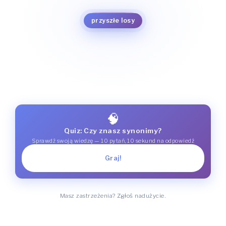
perspektywa
przyszłość
jutro
czas przyszły
przyszłe losy
🧠
Quiz: Czy znasz synonimy?
Sprawdź swoją wiedzę — 10 pytań, 10 sekund na odpowiedź
Graj!
Masz zastrzeżenia? Zgłoś nadużycie.