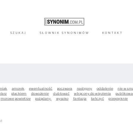
SZUKAJ
SŁOWNIK
SYNONIMÓW
KONTAKT
jniak
amorek
ewentualność
poczwara
następny
oddalenie
nie w sm
larz
plackiem
dowożenie
dublować
wtrącony do więzienia
publikowa
morowe powietrze
pożądany
wysoko
fantazja
tańczyć
przepięknie
nt