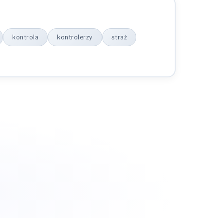
kontrola
kontrolerzy
straż