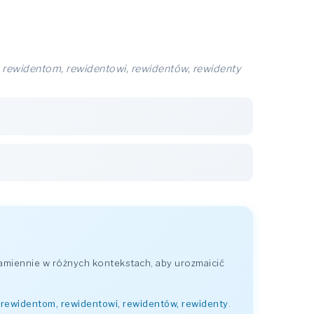
, rewidentom, rewidentowi, rewidentów, rewidenty
amiennie w różnych kontekstach, aby urozmaicić
, rewidentom, rewidentowi, rewidentów, rewidenty
.