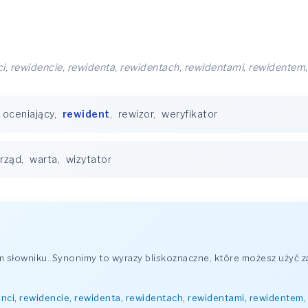
ci, rewidencie, rewidenta, rewidentach, rewidentami, rewidentem
oceniający
,
rewident
,
rewizor
,
weryfikator
rząd
,
warta
,
wizytator
słowniku. Synonimy to wyrazy bliskoznaczne, które możesz użyć z
enci, rewidencie, rewidenta, rewidentach, rewidentami, rewidentem