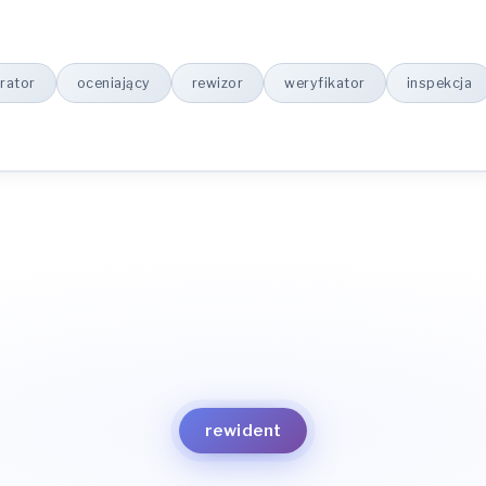
trator
oceniający
rewizor
weryfikator
inspekcja
inspektor
kontroler
korektor
urząd
straż
kontrolerzy
lustrator
rewident
kontrola
oceniający
inspekcja
rewizor
weryfikator