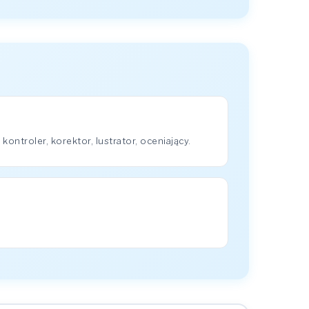
ntroler, korektor, lustrator, oceniający.