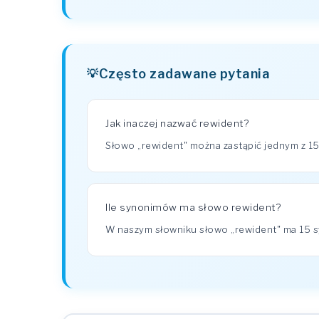
Często zadawane pytania
Jak inaczej nazwać rewident?
Słowo „rewident" można zastąpić jednym z 15 
Ile synonimów ma słowo rewident?
W naszym słowniku słowo „rewident" ma 15