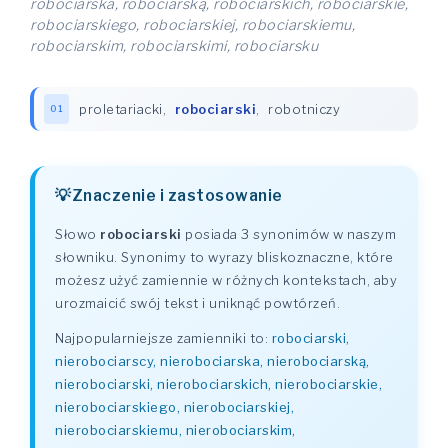
robociarska, robociarską, robociarskich, robociarskie,
robociarskiego, robociarskiej, robociarskiemu,
robociarskim, robociarskimi, robociarsku
proletariacki
,
robociarski
,
robotniczy
01
Znaczenie i zastosowanie
Słowo
robociarski
posiada 3 synonimów w naszym
słowniku. Synonimy to wyrazy bliskoznaczne, które
możesz użyć zamiennie w różnych kontekstach, aby
urozmaicić swój tekst i uniknąć powtórzeń.
Najpopularniejsze zamienniki to:
robociarski,
nierobociarscy, nierobociarska, nierobociarską,
nierobociarski, nierobociarskich, nierobociarskie,
nierobociarskiego, nierobociarskiej,
nierobociarskiemu, nierobociarskim,