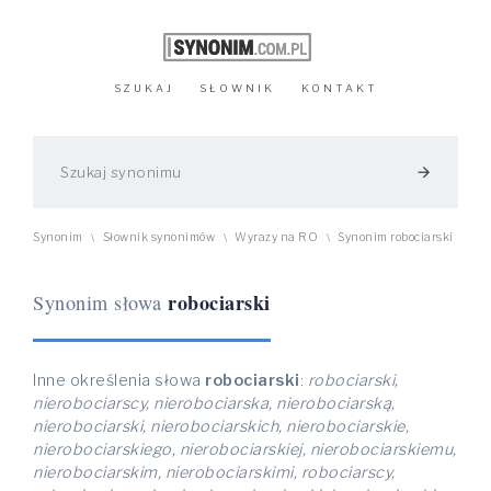
SZUKAJ
SŁOWNIK
KONTAKT
arrow_forward
Synonim
Słownik synonimów
Wyrazy na RO
Synonim robociarski
\
\
\
robociarski
Synonim słowa
Inne określenia słowa
robociarski
:
robociarski,
nierobociarscy, nierobociarska, nierobociarską,
nierobociarski, nierobociarskich, nierobociarskie,
nierobociarskiego, nierobociarskiej, nierobociarskiemu,
nierobociarskim, nierobociarskimi, robociarscy,