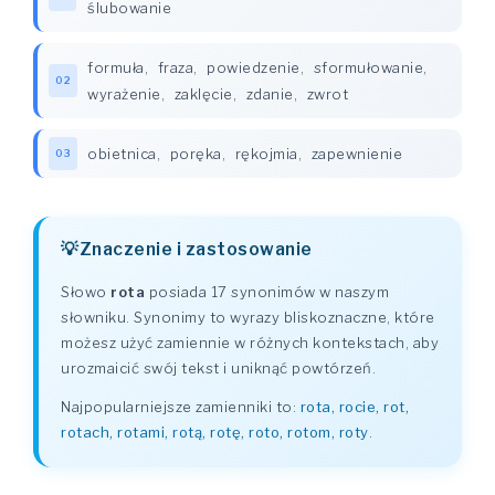
ślubowanie
formuła
,
fraza
,
powiedzenie
,
sformułowanie
,
02
wyrażenie
,
zaklęcie
,
zdanie
,
zwrot
obietnica
,
poręka
,
rękojmia
,
zapewnienie
03
Znaczenie i zastosowanie
Słowo
rota
posiada 17 synonimów w naszym
słowniku. Synonimy to wyrazy bliskoznaczne, które
możesz użyć zamiennie w różnych kontekstach, aby
urozmaicić swój tekst i uniknąć powtórzeń.
Najpopularniejsze zamienniki to:
rota, rocie, rot,
rotach, rotami, rotą, rotę, roto, rotom, roty
.