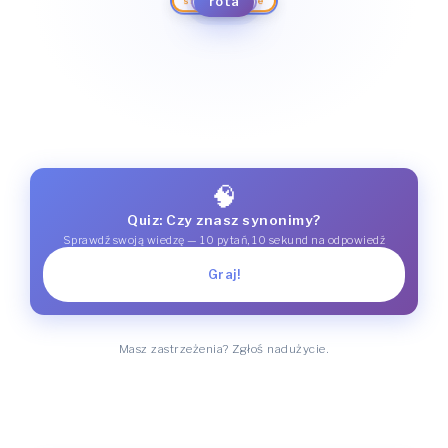
rota
zaklęcie
powiedzenie
wyrażenie
sformułowanie
🧠
Quiz: Czy znasz synonimy?
Sprawdź swoją wiedzę — 10 pytań, 10 sekund na odpowiedź
Graj!
Masz zastrzeżenia? Zgłoś nadużycie.