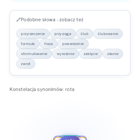
Podobne słowa - zobacz też
przyrzeczenie
przysięga
ślub
ślubowanie
formuła
fraza
powiedzenie
sformułowanie
wyrażenie
zaklęcie
zdanie
zwrot
Konstelacja synonimów: rota
ślub
ślubowanie
przysięga
zwrot
formuła
przyrzeczenie
zdanie
fraza