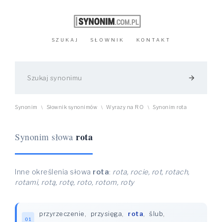
SZUKAJ
SŁOWNIK
KONTAKT
arrow_forward
Synonim
Słownik synonimów
Wyrazy na RO
Synonim rota
\
\
\
rota
Synonim słowa
Inne określenia słowa
rota
:
rota, rocie, rot, rotach,
rotami, rotą, rotę, roto, rotom, roty
przyrzeczenie
,
przysięga
,
rota
,
ślub
,
01