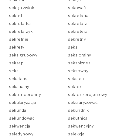
sekcja zwłok
sekować
sekret
sekretariat
sekretarka
sekretarz
sekretarzyk
sekretera
sekretnie
sekretny
sekrety
seks
seks grupowy
seks oralny
seksapil
seksbiznes
seksi
seksowny
sekstans
sekstant
seksualny
sektor
sektor obronny
sektor zbrojeniowy
sekularyzacja
sekularyzować
sekunda
sekundnik
sekundować
sekutnica
sekwencja
sekwencyjny
seledynowy
selekcja