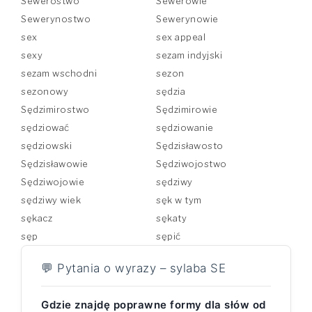
Sewerostwo
Sewerowie
Sewerynostwo
Sewerynowie
sex
sex appeal
sexy
sezam indyjski
sezam wschodni
sezon
sezonowy
sędzia
Sędzimirostwo
Sędzimirowie
sędziować
sędziowanie
sędziowski
Sędzisławosto
Sędzisławowie
Sędziwojostwo
Sędziwojowie
sędziwy
sędziwy wiek
sęk w tym
sękacz
sękaty
sęp
sępić
💬 Pytania o wyrazy – sylaba SE
Gdzie znajdę poprawne formy dla słów od