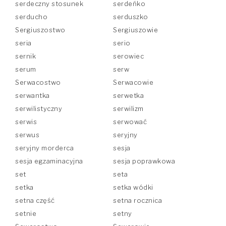
serdeczny stosunek
serdeńko
serducho
serduszko
Sergiuszostwo
Sergiuszowie
seria
serio
sernik
serowiec
serum
serw
Serwacostwo
Serwacowie
serwantka
serwetka
serwilistyczny
serwilizm
serwis
serwować
serwus
seryjny
seryjny morderca
sesja
sesja egzaminacyjna
sesja poprawkowa
set
seta
setka
setka wódki
setna część
setna rocznica
setnie
setny