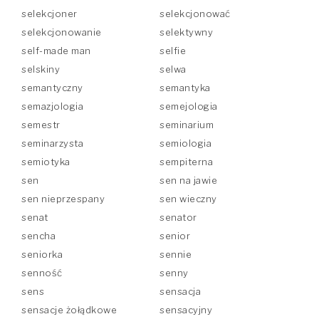
selekcjoner
selekcjonować
selekcjonowanie
selektywny
self-made man
selfie
selskiny
selwa
semantyczny
semantyka
semazjologia
semejologia
semestr
seminarium
seminarzysta
semiologia
semiotyka
sempiterna
sen
sen na jawie
sen nieprzespany
sen wieczny
senat
senator
sencha
senior
seniorka
sennie
senność
senny
sens
sensacja
sensacje żołądkowe
sensacyjny