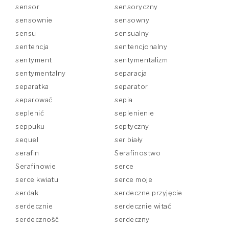
sensor
sensoryczny
sensownie
sensowny
sensu
sensualny
sentencja
sentencjonalny
sentyment
sentymentalizm
sentymentalny
separacja
separatka
separator
separować
sepia
seplenić
seplenienie
seppuku
septyczny
sequel
ser biały
serafin
Serafinostwo
Serafinowie
serce
serce kwiatu
serce moje
serdak
serdeczne przyjęcie
serdecznie
serdecznie witać
serdeczność
serdeczny