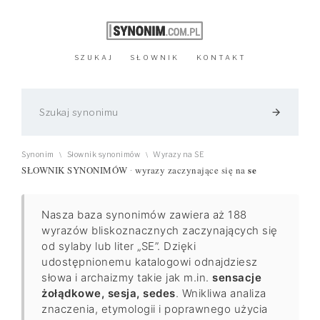
SZUKAJ
SŁOWNIK
KONTAKT
arrow_forward
Synonim
Słownik synonimów
Wyrazy na SE
\
\
se
SŁOWNIK SYNONIMÓW
wyrazy zaczynające się na
·
Nasza baza synonimów zawiera aż 188
wyrazów bliskoznacznych zaczynających się
od sylaby lub liter „SE”. Dzięki
udostępnionemu katalogowi odnajdziesz
słowa i archaizmy takie jak m.in.
sensacje
żołądkowe, sesja, sedes
. Wnikliwa analiza
znaczenia, etymologii i poprawnego użycia