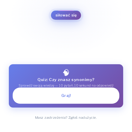
walczyć
usiłować
mocować się
siłować się
🧠
Quiz: Czy znasz synonimy?
Sprawdź swoją wiedzę — 10 pytań, 10 sekund na odpowiedź
Graj!
Masz zastrzeżenia? Zgłoś nadużycie.