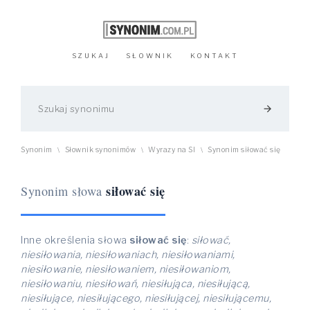
SZUKAJ
SŁOWNIK
KONTAKT
arrow_forward
Synonim
Słownik synonimów
Wyrazy na SI
Synonim siłować się
\
\
\
siłować się
Synonim słowa
Inne określenia słowa
siłować się
:
siłować,
niesiłowania, niesiłowaniach, niesiłowaniami,
niesiłowanie, niesiłowaniem, niesiłowaniom,
niesiłowaniu, niesiłowań, niesiłująca, niesiłującą,
niesiłujące, niesiłującego, niesiłującej, niesiłującemu,