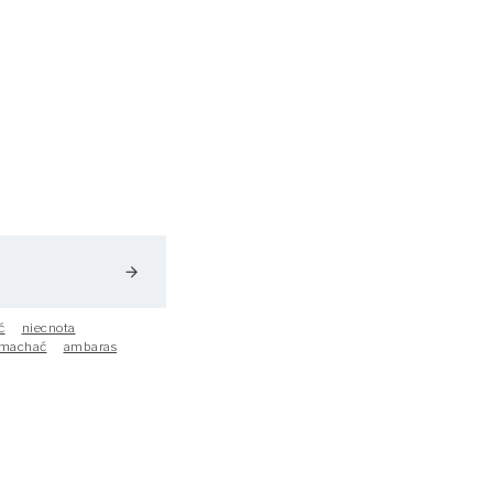
arrow_forward
ć
niecnota
machać
ambaras