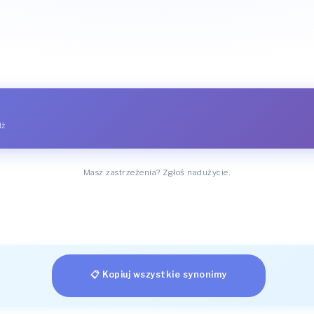
dź
Masz zastrzeżenia? Zgłoś nadużycie.
📋 Kopiuj wszystkie synonimy