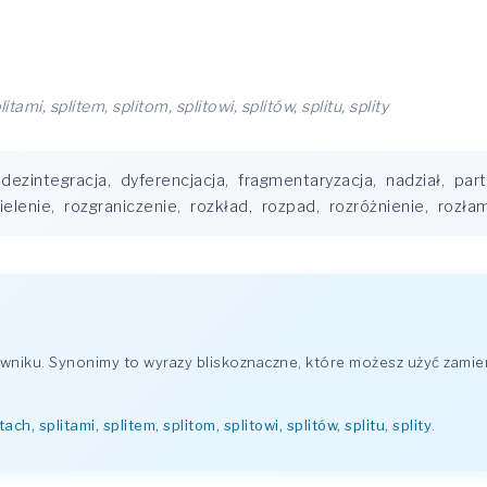
plitami, splitem, splitom, splitowi, splitów, splitu, splity
dezintegracja
,
dyferencjacja
,
fragmentaryzacja
,
nadział
,
part
ielenie
,
rozgraniczenie
,
rozkład
,
rozpad
,
rozróżnienie
,
rozła
niku. Synonimy to wyrazy bliskoznaczne, które możesz użyć zamien
litach, splitami, splitem, splitom, splitowi, splitów, splitu, splity
.