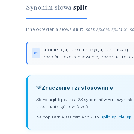
split
Synonim słowa
Inne określenia słowa
split
:
split, splicie, splitach, s
atomizacja
,
dekompozycja
,
demarkacja
,
01
rozbiór
,
rozczłonkowanie
,
rozdział
,
rozdz
Znaczenie i zastosowanie
Słowo
split
posiada 23 synonimów w naszym słow
tekst i uniknąć powtórzeń.
Najpopularniejsze zamienniki to:
split, splicie, sp