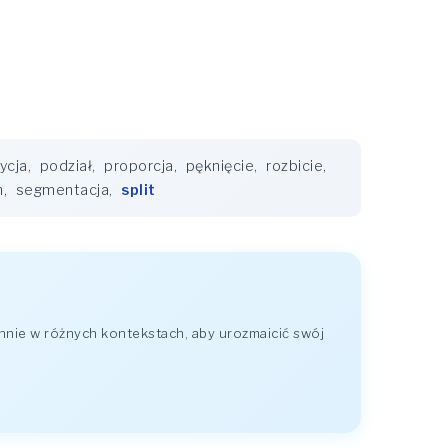
ycja
,
podział
,
proporcja
,
pęknięcie
,
rozbicie
,
m
,
segmentacja
,
split
nie w różnych kontekstach, aby urozmaicić swój