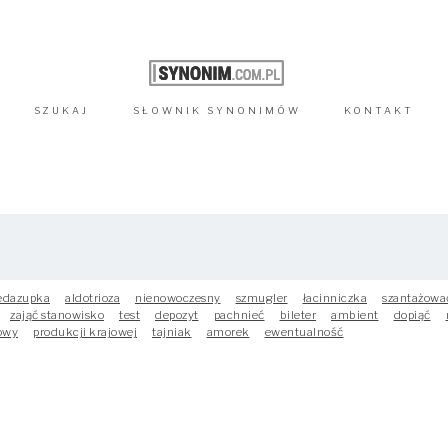
SZUKAJ
SŁOWNIK
SYNONIMÓW
KONTAKT
edazupka
aldotrioza
nienowoczesny
szmugler
łacinniczka
szantażowa
zająć stanowisko
test
depozyt
pachnieć
bileter
ambient
dopiąć
owy
produkcji krajowej
tajniak
amorek
ewentualność