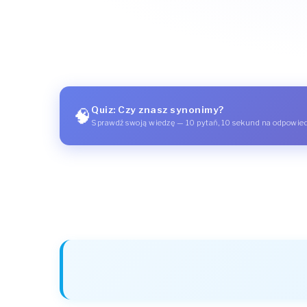
Quiz: Czy znasz synonimy?
🧠
Sprawdź swoją wiedzę — 10 pytań, 10 sekund na odpowie