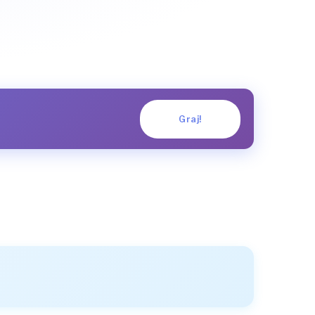
Graj!