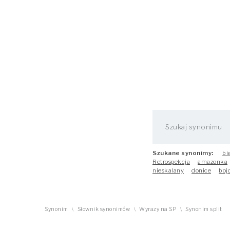
Szukane synonimy:
bi
Retrospekcja
amazonka
nieskalany
donice
boj
Synonim
Słownik synonimów
Wyrazy na SP
Synonim split
\
\
\