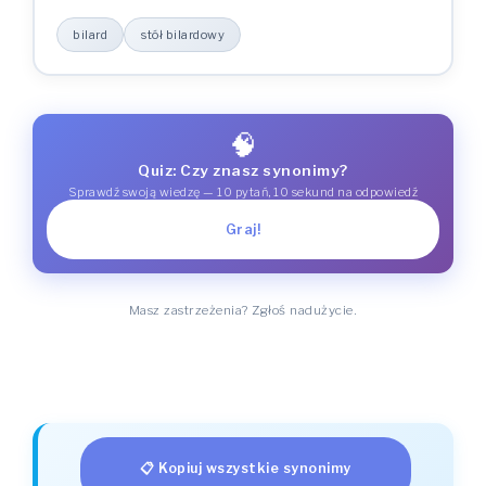
bilard
stół bilardowy
🧠
Quiz: Czy znasz synonimy?
Sprawdź swoją wiedzę — 10 pytań, 10 sekund na odpowiedź
Graj!
Masz zastrzeżenia? Zgłoś nadużycie.
📋 Kopiuj wszystkie synonimy