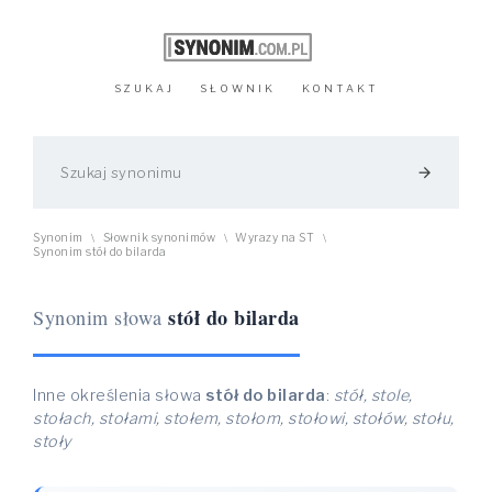
SZUKAJ
SŁOWNIK
KONTAKT
arrow_forward
Synonim
Słownik synonimów
Wyrazy na ST
\
\
\
Synonim stół do bilarda
stół do bilarda
Synonim słowa
Inne określenia słowa
stół do bilarda
:
stół, stole,
stołach, stołami, stołem, stołom, stołowi, stołów, stołu,
stoły