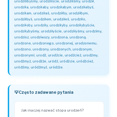
urodzilibyśmy, urodziliście, urodziliśmy, urodził,
urodziła, urodziłaby, urodziłabym, urodziłabyś,
urodziłam, urodziłaś, urodziłby, urodziłbym,
urodziłbyś, urodziłem, urodziłeś, urodziło,
urodziłoby, urodziły, urodziłyby, urodziłybyście,
urodziłybyśmy, urodziłyście, urodziłyśmy, urodzimy,
urodzisz, urodziwszy, urodzona, urodzoną,
urodzone, urodzonego, urodzonej, urodzonemu,
urodzono, urodzony, urodzonych, urodzonym,
urodzonymi, urodź, urodźcie, urodźcież, urodźmy,
urodźmyż, urodźże, uródź, uródźcie, uródźcież,
uródźmy, uródźmyż, uródźże
.
Często zadawane pytania
Jak inaczej nazwać stopa urodzeń?