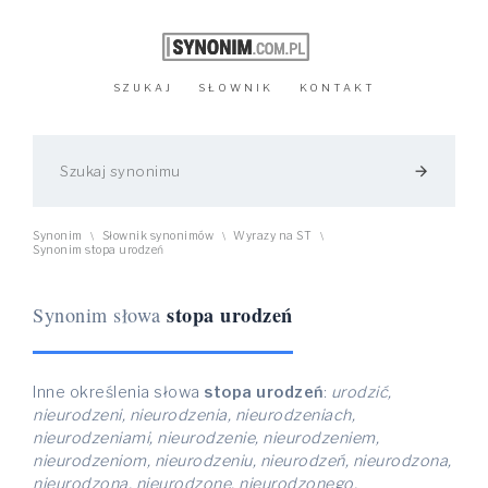
SZUKAJ
SŁOWNIK
KONTAKT
arrow_forward
Synonim
Słownik synonimów
Wyrazy na ST
\
\
\
Synonim stopa urodzeń
stopa urodzeń
Synonim słowa
Inne określenia słowa
stopa urodzeń
:
urodzić,
nieurodzeni, nieurodzenia, nieurodzeniach,
nieurodzeniami, nieurodzenie, nieurodzeniem,
nieurodzeniom, nieurodzeniu, nieurodzeń, nieurodzona,
nieurodzoną, nieurodzone, nieurodzonego,