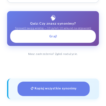
🧠
Quiz: Czy znasz synonimy?
Sprawdź swoją wiedzę — 10 pytań, 10 sekund na odpowiedź
Graj!
Masz zastrzeżenia? Zgłoś nadużycie.
📋 Kopiuj wszystkie synonimy