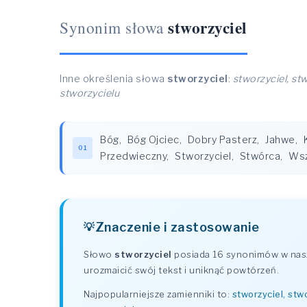
stworzyciel
Synonim słowa
Inne określenia słowa
stworzyciel
:
stworzyciel, st
stworzycielu
Bóg
,
Bóg Ojciec
,
Dobry Pasterz
,
Jahwe
,
01
Przedwieczny
,
Stworzyciel
,
Stwórca
,
Ws
Znaczenie i zastosowanie
Słowo
stworzyciel
posiada 16 synonimów w nasz
urozmaicić swój tekst i uniknąć powtórzeń.
Najpopularniejsze zamienniki to:
stworzyciel, stw