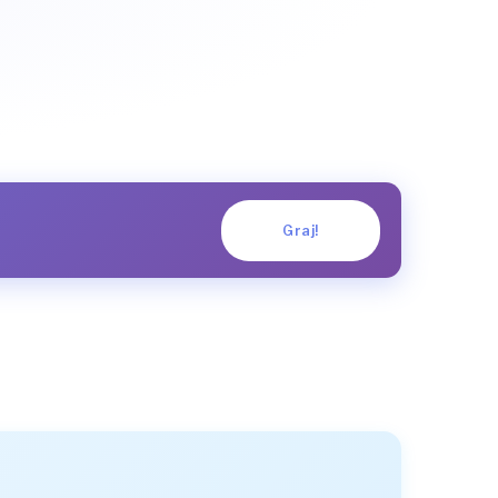
Graj!