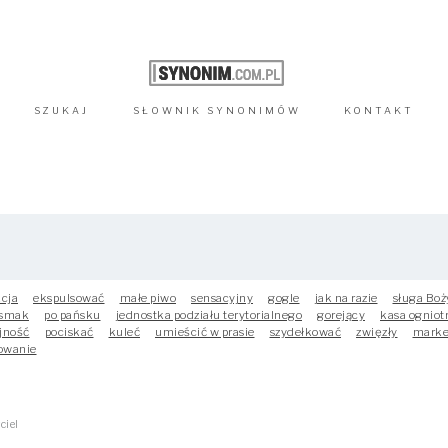
SZUKAJ
SŁOWNIK
SYNONIMÓW
KONTAKT
kcja
ekspulsować
małe piwo
sensacyjny
gogle
jak na razie
sługa Boż
 smak
po pańsku
jednostka podziału terytorialnego
gorejący
kasa ogniot
jność
pociskać
kuleć
umieścić w prasie
szydełkować
zwięzły
marke
owanie
ciel