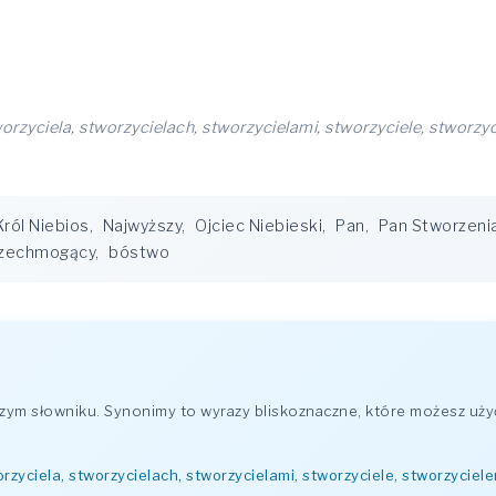
worzyciela, stworzycielach, stworzycielami, stworzyciele, stworzy
Król Niebios
,
Najwyższy
,
Ojciec Niebieski
,
Pan
,
Pan Stworzeni
zechmogący
,
bóstwo
ym słowniku. Synonimy to wyrazy bliskoznaczne, które możesz uży
orzyciela, stworzycielach, stworzycielami, stworzyciele, stworzyciele