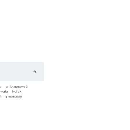
arrow_forward
y
aglomerować
rwała
kciuk
ting manager