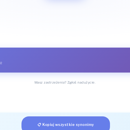
dź
Masz zastrzeżenia? Zgłoś nadużycie.
📋 Kopiuj wszystkie synonimy