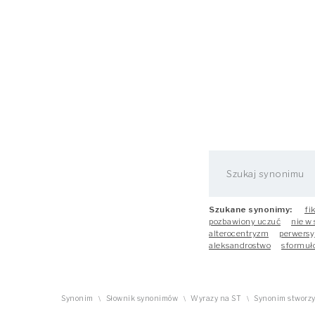
Szukane synonimy:
fi
pozbawiony uczuć
nie w
alterocentryzm
perwersy
aleksandrostwo
sformuł
Synonim
Słownik synonimów
Wyrazy na ST
Synonim stworzy
\
\
\