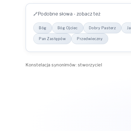
Podobne słowa - zobacz też
Bóg
Bóg Ojciec
Dobry Pasterz
J
Pan Zastępów
Przedwieczny
Konstelacja synonimów: stworzyciel