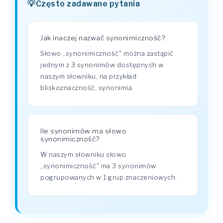
Często zadawane pytania
Jak inaczej nazwać synonimiczność?
Słowo „synonimiczność" można zastąpić
jednym z 3 synonimów dostępnych w
naszym słowniku, na przykład:
bliskoznaczność, synonimia.
Ile synonimów ma słowo
synonimiczność?
W naszym słowniku słowo
„synonimiczność" ma 3 synonimów
pogrupowanych w 1 grup znaczeniowych.