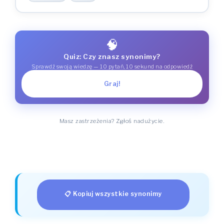
🧠
Quiz: Czy znasz synonimy?
Sprawdź swoją wiedzę — 10 pytań, 10 sekund na odpowiedź
Graj!
Masz zastrzeżenia? Zgłoś nadużycie.
📋 Kopiuj wszystkie synonimy