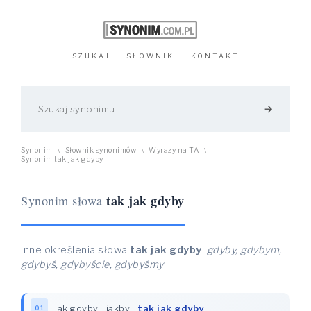
SZUKAJ
SŁOWNIK
KONTAKT
arrow_forward
Synonim
Słownik synonimów
Wyrazy na TA
\
\
\
Synonim tak jak gdyby
tak jak gdyby
Synonim słowa
Inne określenia słowa
tak jak gdyby
:
gdyby, gdybym,
gdybyś, gdybyście, gdybyśmy
jak gdyby
,
jakby
,
tak jak gdyby
01