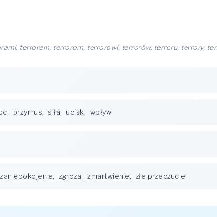
orami, terrorem, terrorom, terrorowi, terrorów, terroru, terrory, te
oc
,
przymus
,
siła
,
ucisk
,
wpływ
zaniepokojenie
,
zgroza
,
zmartwienie
,
złe przeczucie