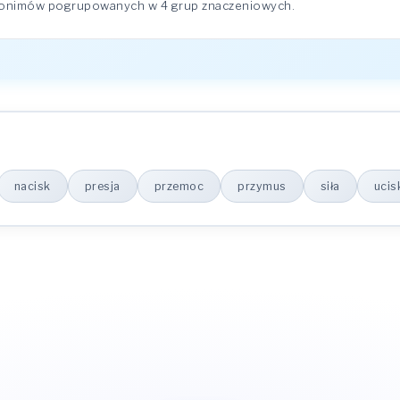
ynonimów pogrupowanych w 4 grup znaczeniowych.
nacisk
presja
przemoc
przymus
siła
ucis