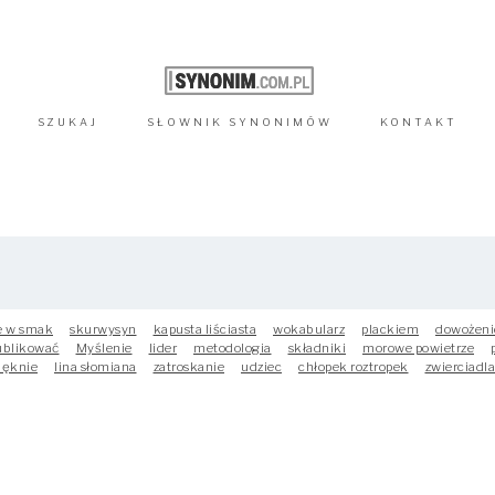
SZUKAJ
SŁOWNIK
SYNONIMÓW
KONTAKT
e w smak
skurwysyn
kapusta liściasta
wokabularz
plackiem
dowożeni
ublikować
Myślenie
lider
metodologia
składniki
morowe powietrze
ięknie
lina słomiana
zatroskanie
udziec
chłopek roztropek
zwierciadl