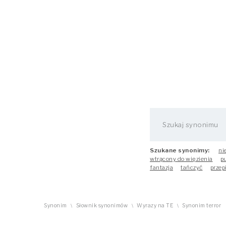
Szukane synonimy:
ni
wtrącony do więzienia
p
fantazja
tańczyć
przep
Synonim
Słownik synonimów
Wyrazy na TE
Synonim terror
\
\
\