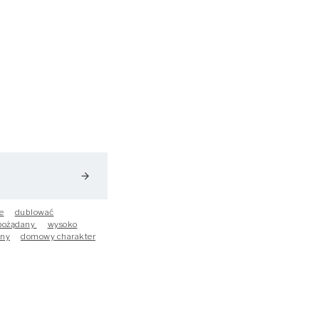
arrow_forward
e
dublować
pożądany
wysoko
any
domowy charakter