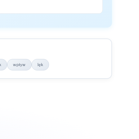
k
wpływ
lęk