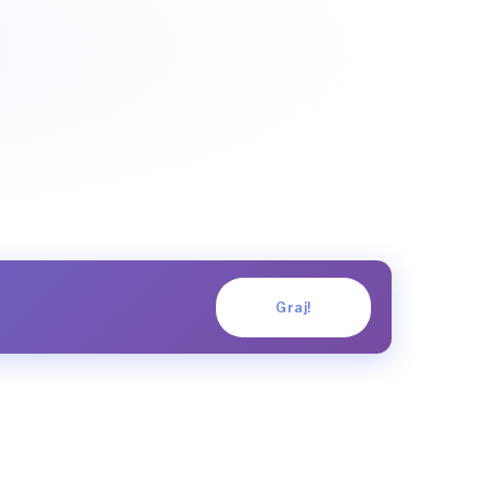
Graj!