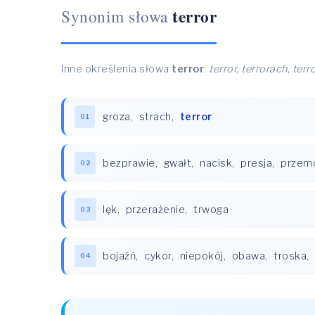
terror
Synonim słowa
Inne określenia słowa
terror
:
terror, terrorach, terr
groza
,
strach
,
terror
01
bezprawie
,
gwałt
,
nacisk
,
presja
,
przem
02
lęk
,
przerażenie
,
trwoga
03
bojaźń
,
cykor
,
niepokój
,
obawa
,
troska
,
04