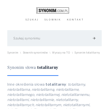
SZUKAJ
SŁOWNIK
KONTAKT
arrow_forward
Synonim
Słownik synonimów
Wyrazy na TO
Synonim totalitarny
\
\
\
totalitarny
Synonim słowa
Inne określenia słowa
totalitarny
:
totalitarny,
nietotalitarna, nietotalitarną, nietotalitarne,
nietotalitarnego, nietotalitarnej, nietotalitarnemu,
nietotalitarni, nietotalitarnie, nietotalitarny,
nietotalitarnych, nietotalitarnym, nietotalitarnymi,