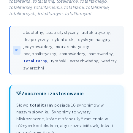
totalitarna, totalitarną, totalitarne, totalitarnego,
totalitarnej, totalitarnemu, totalitarni, totalitarnie,
totalitarnych, totalitarnym, totalitarnymi
absolutny
,
absolutystyczny
,
autokratyczny
,
despotyczny
,
dyktatorski
,
dyskryminacyjny
,
jedynowładczy
,
monarchistyczny
,
01
nacjonalistyczny
,
samowładczy
,
samowładny
,
totalitarny
,
tyrański
,
wszechwładny
,
władczy
,
zwierzchni
Znaczenie i zastosowanie
Słowo
totalitarny
posiada 16 synonimów w
naszym słowniku. Synonimy to wyrazy
bliskoznaczne, które możesz użyć zamiennie w
różnych kontekstach, aby urozmaicić swój tekst i
uniknąć powtórzeń.