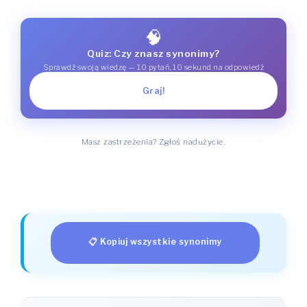
🧠
Quiz: Czy znasz synonimy?
Sprawdź swoją wiedzę — 10 pytań, 10 sekund na odpowiedź
Graj!
Masz zastrzeżenia? Zgłoś nadużycie.
📋 Kopiuj wszystkie synonimy