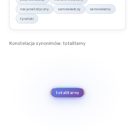
nacjonalistyczny
samowładczy
samowładny
tyrański
Konstelacja synonimów: totalitarny
autokratyczny
despotyczny
absolutystyczny
tyrański
absolutny
dyktatorski
samowładny
dyskryminacyjny
totalitarny
samowładczy
jedynowładczy
nacjonalistyczny
monarchistyczny