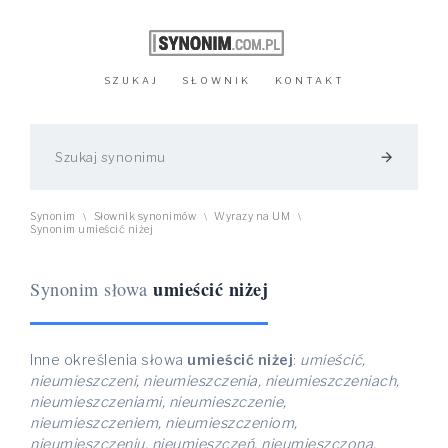
SZUKAJ
SŁOWNIK
KONTAKT
arrow_forward
Synonim
Słownik synonimów
Wyrazy na UM
\
\
\
Synonim umieścić niżej
umieścić niżej
Synonim słowa
Inne określenia słowa
umieścić niżej
:
umieścić,
nieumieszczeni, nieumieszczenia, nieumieszczeniach,
nieumieszczeniami, nieumieszczenie,
nieumieszczeniem, nieumieszczeniom,
nieumieszczeniu, nieumieszczeń, nieumieszczona,