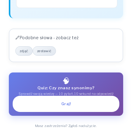
Podobne słowa - zobacz też
zdjąć
zestawić
🧠
Quiz: Czy znasz synonimy?
Sprawdź swoją wiedzę — 10 pytań, 10 sekund na odpowiedź
Graj!
Masz zastrzeżenia? Zgłoś nadużycie.