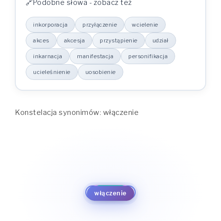
Podobne słowa - zobacz też
inkorporacja
przyłączenie
wcielenie
akces
akcesja
przystąpienie
udział
inkarnacja
manifestacja
personifikacja
ucieleśnienie
uosobienie
Konstelacja synonimów: włączenie
wcielenie
przyłączenie
uosobienie
inkorporacja
akces
ucieleśnienie
akcesja
personifikacja
włączenie
przystąpienie
manifestacja
udział
inkarnacja