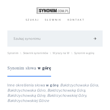
SZUKAJ
SŁOWNIK
KONTAKT
arrow_forward
Synonim
Słownik synonimów
Wyrazy na W
Synonim w górę
\
\
\
w górę
Synonim słowa
Inne określenia słowa
w górę
:
Bałdrzychowska Góra,
Bałdrzychowska Góro, Bałdrzychowską Górą,
Bałdrzychowską Górę, Bałdrzychowskiej Góry,
Bałdrzychowskiej Górze