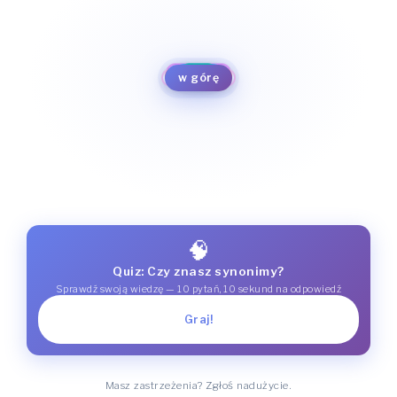
na piętrze
w górze
powyżej
do góry
nad
wertykalnie
ponad
w górę
w prostej linii
na wprost
prosto
pionowo
🧠
Quiz: Czy znasz synonimy?
Sprawdź swoją wiedzę — 10 pytań, 10 sekund na odpowiedź
Graj!
Masz zastrzeżenia? Zgłoś nadużycie.