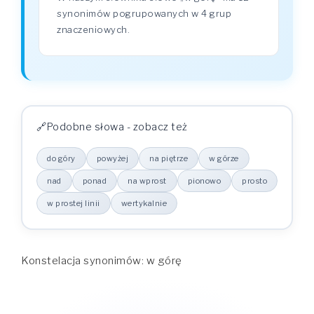
synonimów pogrupowanych w 4 grup
znaczeniowych.
Podobne słowa - zobacz też
do góry
powyżej
na piętrze
w górze
nad
ponad
na wprost
pionowo
prosto
w prostej linii
wertykalnie
Konstelacja synonimów: w górę