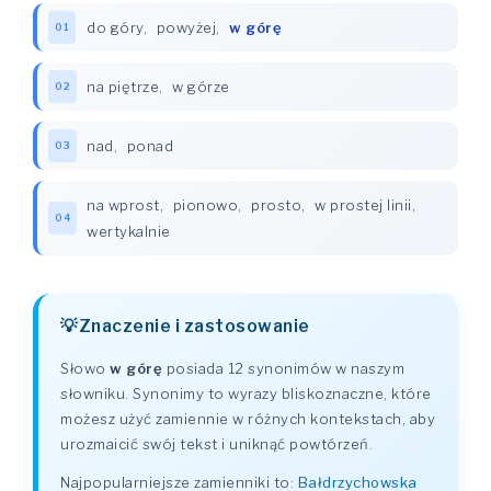
do góry
,
powyżej
,
w górę
01
na piętrze
,
w górze
02
nad
,
ponad
03
na wprost
,
pionowo
,
prosto
,
w prostej linii
,
04
wertykalnie
Znaczenie i zastosowanie
Słowo
w górę
posiada 12 synonimów w naszym
słowniku. Synonimy to wyrazy bliskoznaczne, które
możesz użyć zamiennie w różnych kontekstach, aby
urozmaicić swój tekst i uniknąć powtórzeń.
Najpopularniejsze zamienniki to:
Bałdrzychowska