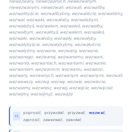
niewezwany, niewezwanych, niewezwanym,
niewezwanymi, niewezwań, wezwali, wezwaliby,
wezwalibyście, wezwalibyśmy, wezwaliście, wezwaliśmy,
wezwał, wezwała, wezwałaby, wezwałabym,
wezwałabyś, wezwałam, wezwałaś, wezwałby,
wezwałbym, wezwałbyś, wezwałem, wezwałeś,
wezwało, wezwałoby, wezwały, wezwałyby,
wezwałybyście, wezwałybyśmy, wezwałyście,
wezwałyśmy, wezwana, wezwaną, wezwane,
wezwanego, wezwanej, wezwanemu, wezwani,
wezwania, wezwaniach, wezwaniami, wezwanie,
wezwaniem, wezwaniom, wezwaniu, wezwano,
wezwany, wezwanych, wezwanym, wezwanymi, wezwań,
wezwawszy, wezwą, wezwę, wezwie, wezwiecie,
wezwiemy, wezwiesz, wezwij, wezwijcie, wezwijcież,
wezwijmy, wezwijmyż, wezwijże
poprosić
,
przywołać
,
przyzwać
,
wezwać
,
01
zaprosić
,
zawezwać
,
zawołać