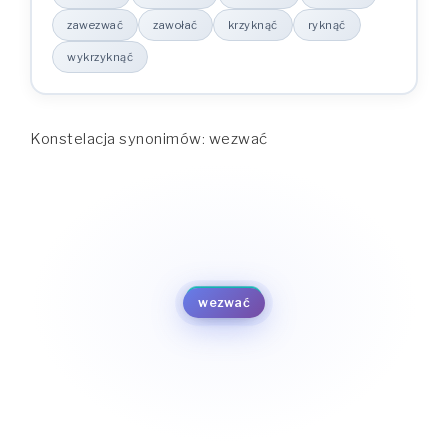
zawezwać
zawołać
krzyknąć
ryknąć
wykrzyknąć
Konstelacja synonimów: wezwać
przyzwać
zaprosić
przywołać
poprosić
zawezwać
zawołać
wezwać
krzyknąć
wykrzyknąć
ryknąć