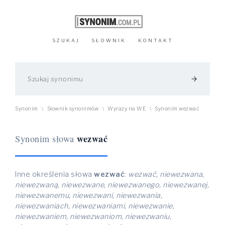
SZUKAJ
SŁOWNIK
KONTAKT
arrow_forward
Synonim
Słownik synonimów
Wyrazy na WE
Synonim wezwać
\
\
\
wezwać
Synonim słowa
Inne określenia słowa
wezwać
:
wezwać, niewezwana,
niewezwaną, niewezwane, niewezwanego, niewezwanej,
niewezwanemu, niewezwani, niewezwania,
niewezwaniach, niewezwaniami, niewezwanie,
niewezwaniem, niewezwaniom, niewezwaniu,