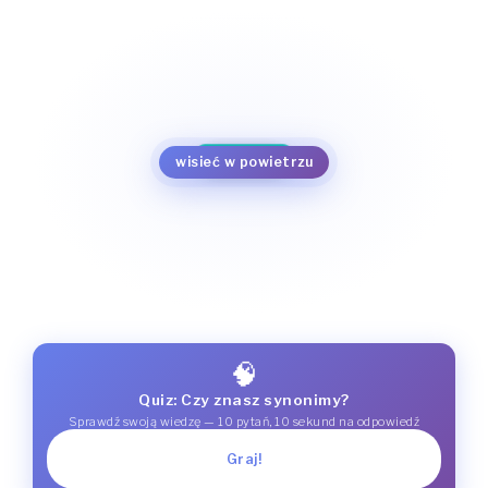
kroić się
nadchodzić
wahać się
unosić się
szykować się
zanosić się
wisieć w powietrzu
zapowiadać się
🧠
Quiz: Czy znasz synonimy?
Sprawdź swoją wiedzę — 10 pytań, 10 sekund na odpowiedź
Graj!