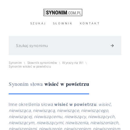
SZUKAJ
SŁOWNIK
KONTAKT
arrow_forward
Synonim
Słownik synonimów
Wyrazy na WI
\
\
\
Synonim wisieć w powietrzu
wisieć w powietrzu
Synonim słowa
Inne określenia słowa
wisieć w powietrzu
:
wisieć,
niewisząca, niewiszącą, niewiszące, niewiszącego,
niewiszącej, niewiszącemu, niewiszący, niewiszących,
niewiszącym, niewiszącymi, niewiszenia, niewiszeniach,
niewiszeniami, niewiszenie, niewiszeniem, niewiszeniom,